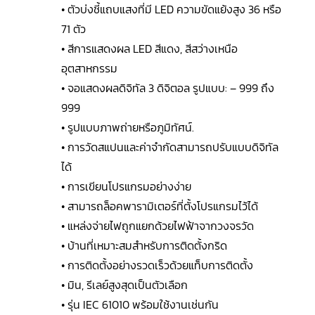
• ตัวบ่งชี้แถบแสงที่มี LED ความขัดแย้งสูง 36 หรือ
71 ตัว
• สีการแสดงผล LED สีแดง, สีสว่างเหนือ
อุตสาหกรรม
• จอแสดงผลดิจิทัล 3 ดิจิตอล รูปแบบ: – 999 ถึง
999
• รูปแบบภาพถ่ายหรือภูมิทัศน์.
• การวัดสแปนและค่าจำกัดสามารถปรับแบบดิจิทัล
ได้
• การเขียนโปรแกรมอย่างง่าย
• สามารถล็อคพารามิเตอร์ที่ตั้งโปรแกรมไว้ได้
• แหล่งจ่ายไฟถูกแยกด้วยไฟฟ้าจากวงจรวัด
• บ้านที่เหมาะสมสำหรับการติดตั้งกริด
• การติดตั้งอย่างรวดเร็วด้วยแท็บการติดตั้ง
• มิน, รีเลย์สูงสุดเป็นตัวเลือก
• รุ่น IEC 61010 พร้อมใช้งานเช่นกัน