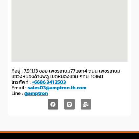
ที่อยู่ : 7,9,11,13 ซอย เพชรเกษม77แยก4 ถนน เพชรเกษม
แขวงหนองค้างพลู เขตหนองแขม กทม. 10160
โทรศัพท์ :
+6686 341 2503
Email :
sales03@amptron.th.com
Line :
@amptron