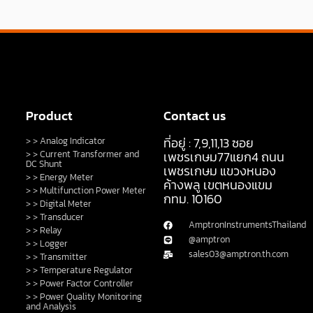
Product
Contact us
ที่อยู่ : 7,9,11,13 ซอย
> > Analog Indicator
> > Current Transformer and
เพชรเกษม77แยก4 ถนน
DC Shunt
เพชรเกษม แขวงหนอง
> > Energy Meter
ค้างพลู เขตหนองแขม
> > Multifunction Power Meter
กทม. 10160
> > Digital Meter
> > Transducer
AmptronInstrumentsThailand
> > Relay
@amptron
> > Logger
sales03@amptron.th.com
> > Transmitter
> > Temperature Regulator
> > Power Factor Controller
> > Power Quality Monitoring
and Analysis