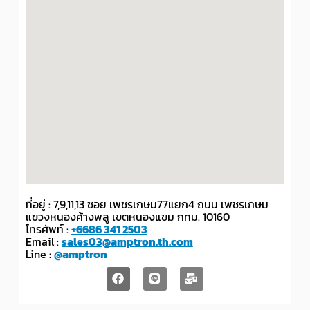
ที่อยู่ : 7,9,11,13 ซอย เพชรเกษม77แยก4 ถนน เพชรเกษม
แขวงหนองค้างพลู เขตหนองแขม กทม. 10160
โทรศัพท์ :
+6686 341 2503
Email :
sales03@amptron.th.com
Line :
@amptron