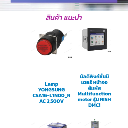
สินค้า แนะนำ
มัลติฟังก์ชั่นมิ
เตอร์ หน้าจอ
Lamp
สัมผัส
YONGSUNG
Multifunction
CSA16-L1N00_R
meter รุ่น RISH
AC 2,500V
DMCi