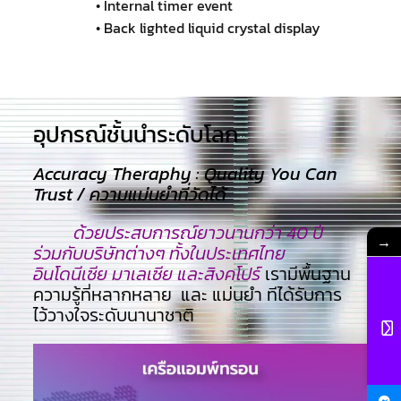
• Internal timer event
• Back lighted liquid crystal display
อุปกรณ์ชั้นนำระดับโลก​
Accuracy Theraphy : Quality You Can
Trust / ความแม่นยำที่วัดได้
ด้วยประสบการณ์ยาวนานกว่า 40 ปี
→
ร่วมกับบริษัทต่างๆ ทั้งในประเทศไทย
อินโดนีเซีย มาเลเซีย และสิงคโปร์
เรามีพื้นฐาน
ความรู้ที่หลากหลาย และ แม่นยำ ทีไ่ด้รับการ
ไว้วางใจระดับนานาชาติ