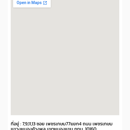
ที่อยู่ : 7,9,11,13 ซอย เพชรเกษม77แยก4 ถนน เพชรเกษม
แขวงหนองค้างพลู เขตหนองแขม กทม. 10160