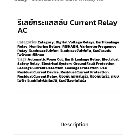
รีเลย์กระแสสลับ Current Relay
AC
Catagory
Digital Voltage Relays
Earthleakage
Categories
,
,
Relay
Monitoring Relays
RISHABH
Varimeter Frequency
,
,
,
Relay
รีเลย์ตรวจจับไฟตก
รีเลย์ตรวจจับไฟเกิน
รีเลย์แรงดัน
,
,
,
ไฟฟ้าแบบดิจิตอล
Automatic Power Cut
Earth Leakage Relay
Electrical
Tags
,
,
Safety Relay
Electrical System
Ground Fault Protection
,
,
,
Leakage Current Detection
Leakage Protection
RCD
,
,
,
Residual Current Device
Residual Current Protection
,
,
Residual Current Relay
ป้องกันกระแสไฟรั่ว
ป้องกันไฟรั่ว
ระบบ
,
,
,
ไฟฟ้า
รีเลย์ตัดไฟอัตโนมัติ
รีเลย์ป้องกันไฟรั่ว
,
,
Description