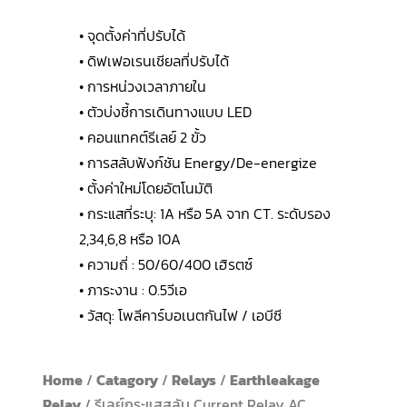
• จุดตั้งค่าที่ปรับได้
• ดิฟเฟอเรนเชียลที่ปรับได้
• การหน่วงเวลาภายใน
• ตัวบ่งชี้การเดินทางแบบ LED
• คอนแทคต์รีเลย์ 2 ขั้ว
• การสลับฟังก์ชัน Energy/De-energize
• ตั้งค่าใหม่โดยอัตโนมัติ
• กระแสที่ระบุ: 1A หรือ 5A จาก CT. ระดับรอง
2,34,6,8 หรือ 10A
• ความถี่ : 50/60/400 เฮิรตซ์
• ภาระงาน : 0.5วีเอ
• วัสดุ: โพลีคาร์บอเนตกันไฟ / เอบีซี
Home
/
Catagory
/
Relays
/
Earthleakage
Relay
/ รีเลย์กระแสสลับ Current Relay AC