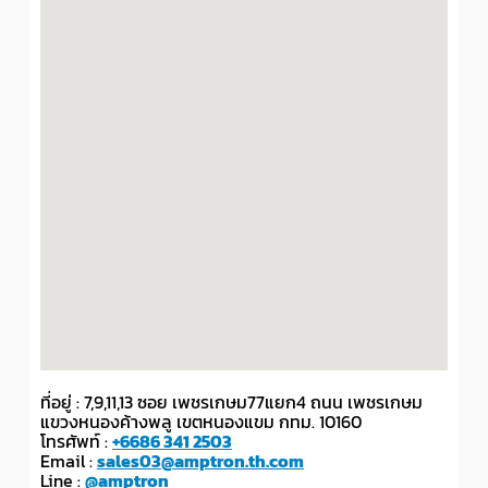
ที่อยู่ : 7,9,11,13 ซอย เพชรเกษม77แยก4 ถนน เพชรเกษม
แขวงหนองค้างพลู เขตหนองแขม กทม. 10160
โทรศัพท์ :
+6686 341 2503
Email :
sales03@amptron.th.com
Line :
@amptron