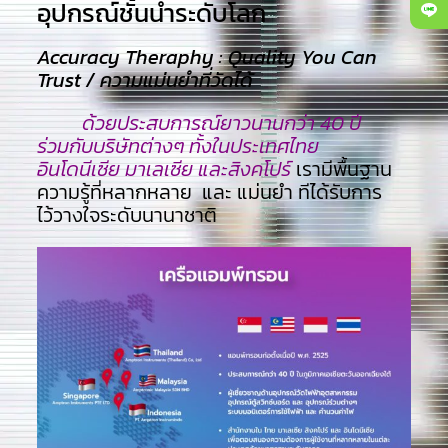
อุปกรณ์ชั้นนำระดับโลก​
Accuracy Theraphy : Quality You Can
Trust / ความแม่นยำที่วัดได้
ด้วยประสบการณ์ยาวนานกว่า 40 ปี
ร่วมกับบริษัทต่างๆ ทั้งในประเทศไทย
อินโดนีเซีย มาเลเซีย และสิงคโปร์
เรามีพื้นฐาน
ความรู้ที่หลากหลาย และ แม่นยำ ทีไ่ด้รับการ
ไว้วางใจระดับนานาชาติ