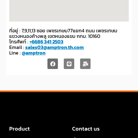
ที่อยู่ : 7,9,11,13 ซอย เพชรเกษม77แยก4 ถนน เพชรเกษม
แขวงหนองค้างพลู เขตหนองแขม กทม. 10160
โทรศัพท์ :
+6686 341 2503
Email :
sales03@amptron.th.com
Line :
@amptron
Product
Contact us