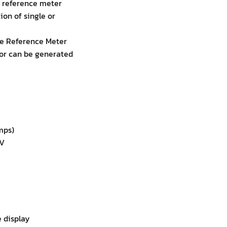
t reference meter
tion of single or
the Reference Meter
 or can be generated
mps)
 V
e display