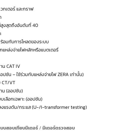
 เวกเตอร์ และกราฟ
ด
สูงสุดถึงอันดับที่ 40
:
พร้อมกับการโหลดของระบบ
๊กแหล่งจ่ายไฟหลักหรือแบตเตอรี่
ฐาน CAT IV
ออปชัน – ใช้ร่วมกับแหล่งจ่ายไฟ ZERA เท่านั้น)
บ CT/VT
น (ออปชัน)
บเลือกเฉพาะ (ออปชัน)
งแรงดัน/กระแส (U-/I-transformer testing)
ะบบสอบเทียบมิเตอร์
/
มิเตอร์ตรวจสอบ