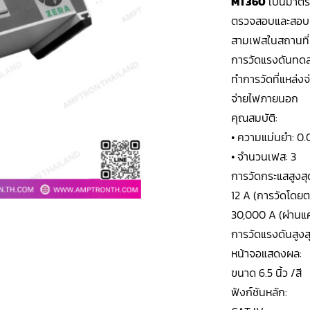
MT360
เป็นมาตรว
ตรวจสอบและสอบเท
สามเฟสในสถานที่
การวัดแรงดันทดส
ทำการวัดที่แหล่ง
จ่ายไฟภายนอก
คุณสมบัติ:
• ความแม่นยำ: 0.
• จำนวนเฟส: 3
การวัดกระแสสูงสุ
12 A (การวัดโดย
30,000 A (ผ่านแ
การวัดแรงดันสูงส
หน้าจอแสดงผล:
ขนาด 6.5 นิ้ว /สี
ฟังก์ชันหลัก: