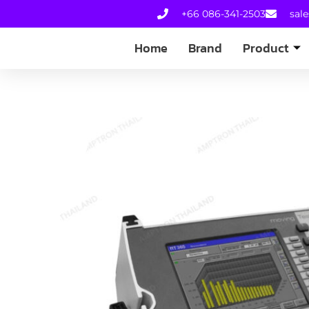
+66 086-341-2503
sal
Home
Brand
Product