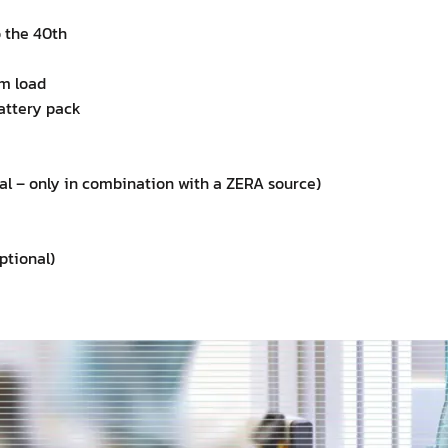
 the 40th
m load
battery pack
l – only in combination with a ZERA source)
ptional)