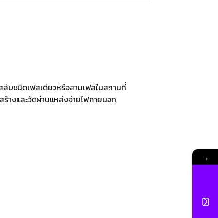
สสลับชนิดเฟสเดียวหรือสามเฟสในสถานที่
ถสร้างและวัดผ่านแหล่งจ่ายไฟภายนอก
→