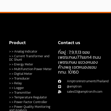
Product
Contact us
ที่อยู่ : 7,9,11,13 ซอย
> > Analog Indicator
> > Current Transformer and
เพชรเกษม77แยก4 ถนน
DC Shunt
เพชรเกษม แขวงหนอง
> > Energy Meter
ค้างพลู เขตหนองแขม
> > Multifunction Power Meter
กทม. 10160
> > Digital Meter
> > Transducer
AmptronInstrumentsThailand
> > Relay
@amptron
> > Logger
sales03@amptron.th.com
> > Transmitter
> > Temperature Regulator
> > Power Factor Controller
> > Power Quality Monitoring
and Analysis