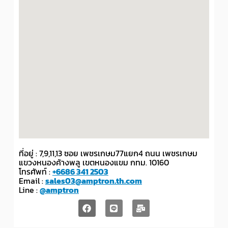
ที่อยู่ : 7,9,11,13 ซอย เพชรเกษม77แยก4 ถนน เพชรเกษม
แขวงหนองค้างพลู เขตหนองแขม กทม. 10160
โทรศัพท์ :
+6686 341 2503
Email :
sales03@amptron.th.com
Line :
@amptron