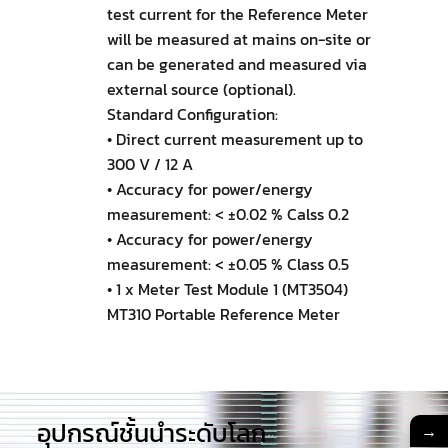
test current for the Reference Meter
will be measured at mains on-site or
can be generated and measured via
external source (optional).
Standard Configuration:
• Direct current measurement up to
300 V / 12 A
• Accuracy for power/energy
measurement: < ±0.02 % Calss 0.2
• Accuracy for power/energy
measurement: < ±0.05 % Class 0.5
• 1 x Meter Test Module 1 (MT3504)
MT310 Portable Reference Meter
อุปกรณ์ชั้นนำระดับโลก​
→