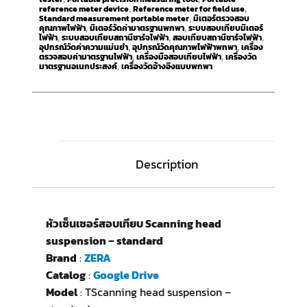
reference meter device
Reference meter for field use
,
,
Standard measurement portable meter
มิเตอร์ตรวจสอบ
,
คุณภาพไฟฟ้า
มิเตอร์วัดค่ามาตรฐานพกพา
ระบบสอบเทียบมิเตอร์
,
,
ไฟฟ้า
ระบบสอบเทียบสถานีชาร์จไฟฟ้า
สอบเทียบสถานีชาร์จไฟฟ้า
,
,
,
อุปกรณ์วัดค่าความแม่นยำ
อุปกรณ์วัดคุณภาพไฟฟ้าพกพา
เครื่อง
,
,
ตรวจสอบค่ามาตรฐานไฟฟ้า
เครื่องมือสอบเทียบไฟฟ้า
เครื่องวัด
,
,
มาตรฐานอเนกประสงค์
เครื่องวัดอ้างอิงแบบพกพา
,
Description
หัวเซ็นเซอร์สอบเทียบ Scanning head
suspension – standard
Brand
:
ZERA
Catalog
:
Google Drive
Model
: TScanning head suspension –