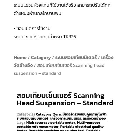
ระบบแขวนหัวสแกนที่ใช้งานได้จริง สามารถปรับได้ทุก
ตำแหน่งผ่านกลไกบานพับ
• ขอบเขตการใช้งาน
ระบบแขวนหัวสแกนสำหรับ TK326
Home
/
Catagory
/
ระบบสอบเทียบมิเตอร์
/
เครื่อง
วัดอ้างอิง
/ สอบเทียบเซ็นเซอร์ Scanning head
suspension – standard
สอบเทียบเซ็นเซอร์ Scanning
Head Suspension – Standard
Catagory
Zera
มิเตอร์ตรวจสอบคุณภาพไฟฟ้า
Categories
,
,
,
ระบบสอบเทียบมิเตอร์
เครื่องคาลิเบทมิเตอร์
เครื่องวัดอ้างอิง
,
,
High accuracy portable meter
Multi-purpose
Tags
,
portable reference meter
Portable electrical quality
,
tester
Portable precision measuring tool
Portable
,
,