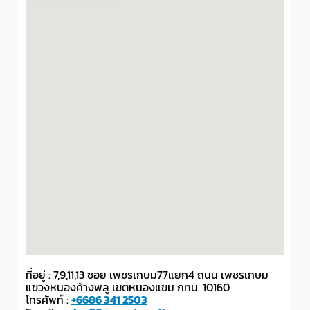
ที่อยู่ : 7,9,11,13 ซอย เพชรเกษม77แยก4 ถนน เพชรเกษม
แขวงหนองค้างพลู เขตหนองแขม กทม. 10160
โทรศัพท์ :
+6686 341 2503