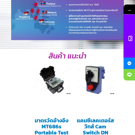
→
สินค้า แนะนำ
มาตรวัดอ้างอิง
แคมซีเลคเตอร์ส
MT686s
วิทส์ Cam
Portable Test
Switch DN