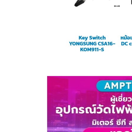
Key Switch
หม้อ
YONGSUNG CSA16-
DC c
KOM911-S