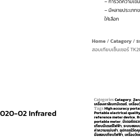
– การวัดความเข้ม
– มีหลายประเภทข
ให้เลือก
Home
/
Catagory
/
ร
สอบเทียบเซ็นเซอร์ TK
Catagory
Zer
Categories
,
เครื่องคาลิเบทมิเตอร์
เครื่อง
,
High accuracy porta
Tags
K2020-02 Infrared
Portable electrical qualit
reference meter device
R
,
portable meter
มิเตอร์ตร
,
เทียบมิเตอร์ไฟฟ้า
ระบบสอบเท
,
ค่าความแม่นยำ
อุปกรณ์วัด
,
มือสอบเทียบไฟฟ้า
เครื่องว
,