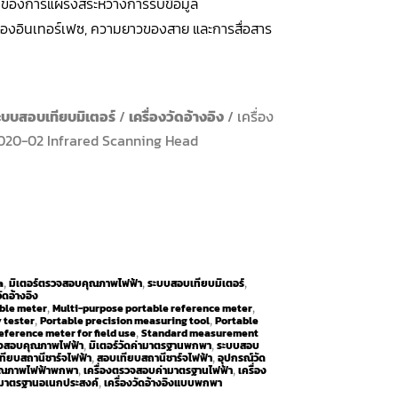
ของการแผ่รังสีระหว่างการรับข้อมูล
องอินเทอร์เฟซ, ความยาวของสาย และการสื่อสาร
ะบบสอบเทียบมิเตอร์
/
เครื่องวัดอ้างอิง
/ เครื่อง
2020-02 Infrared Scanning Head
a
มิเตอร์ตรวจสอบคุณภาพไฟฟ้า
ระบบสอบเทียบมิเตอร์
,
,
,
วัดอ้างอิง
ble meter
Multi-purpose portable reference meter
,
,
y tester
Portable precision measuring tool
Portable
,
,
eference meter for field use
Standard measurement
,
วจสอบคุณภาพไฟฟ้า
มิเตอร์วัดค่ามาตรฐานพกพา
ระบบสอบ
,
,
ียบสถานีชาร์จไฟฟ้า
สอบเทียบสถานีชาร์จไฟฟ้า
อุปกรณ์วัด
,
,
คุณภาพไฟฟ้าพกพา
เครื่องตรวจสอบค่ามาตรฐานไฟฟ้า
เครื่อง
,
,
ัดมาตรฐานอเนกประสงค์
เครื่องวัดอ้างอิงแบบพกพา
,