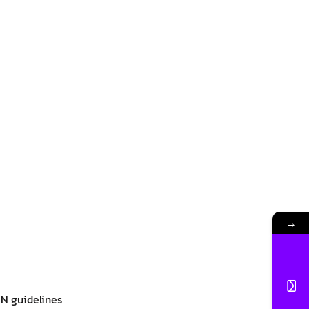
→
NN guidelines