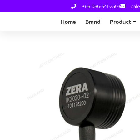
+66 086-341-2503
sal
Home
Brand
Product