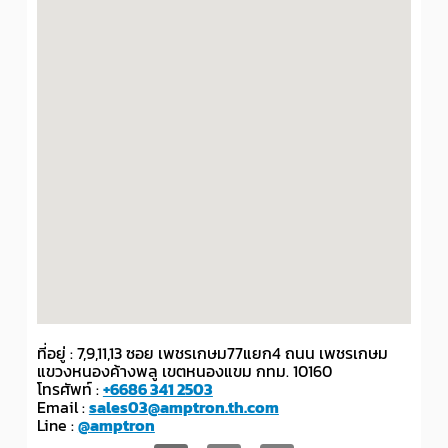
ที่อยู่ : 7,9,11,13 ซอย เพชรเกษม77แยก4 ถนน เพชรเกษม
แขวงหนองค้างพลู เขตหนองแขม กทม. 10160
โทรศัพท์ :
+6686 341 2503
Email :
sales03@amptron.th.com
Line :
@amptron