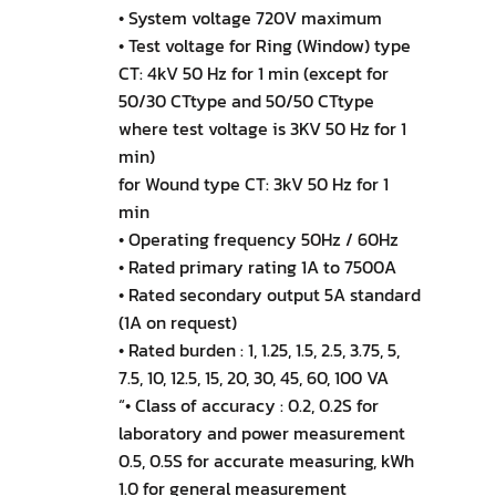
• System voltage 720V maximum
• Test voltage for Ring (Window) type
CT: 4kV 50 Hz for 1 min (except for
50/30 CTtype and 50/50 CTtype
where test voltage is 3KV 50 Hz for 1
min)
for Wound type CT: 3kV 50 Hz for 1
min
• Operating frequency 50Hz / 60Hz
• Rated primary rating 1A to 7500A
• Rated secondary output 5A standard
(1A on request)
• Rated burden : 1, 1.25, 1.5, 2.5, 3.75, 5,
7.5, 10, 12.5, 15, 20, 30, 45, 60, 100 VA
“• Class of accuracy : 0.2, 0.2S for
laboratory and power measurement
0.5, 0.5S for accurate measuring, kWh
1.0 for general measurement