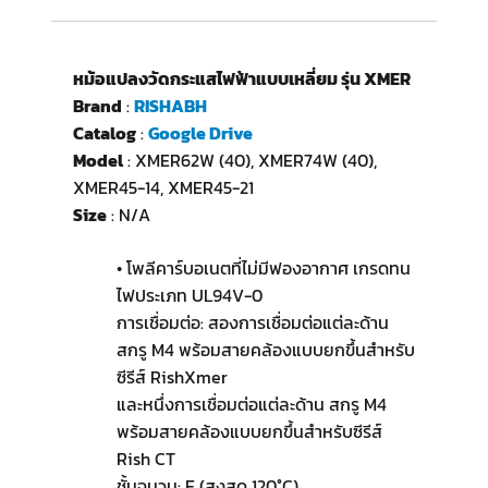
หม้อแปลงวัดกระแสไฟฟ้าแบบเหลี่ยม รุ่น XMER
Brand
:
RISHABH
Catalog
:
Google Drive
Model
: XMER62W (40), XMER74W (40),
XMER45-14, XMER45-21
Size
: N/A
• โพลีคาร์บอเนตที่ไม่มีฟองอากาศ เกรดทน
ไฟประเภท UL94V-0
การเชื่อมต่อ: สองการเชื่อมต่อแต่ละด้าน
สกรู M4 พร้อมสายคล้องแบบยกขึ้นสำหรับ
ซีรีส์ RishXmer
และหนึ่งการเชื่อมต่อแต่ละด้าน สกรู M4
พร้อมสายคล้องแบบยกขึ้นสำหรับซีรีส์
Rish CT
ชั้นฉนวน: E (สูงสุด 120°C)