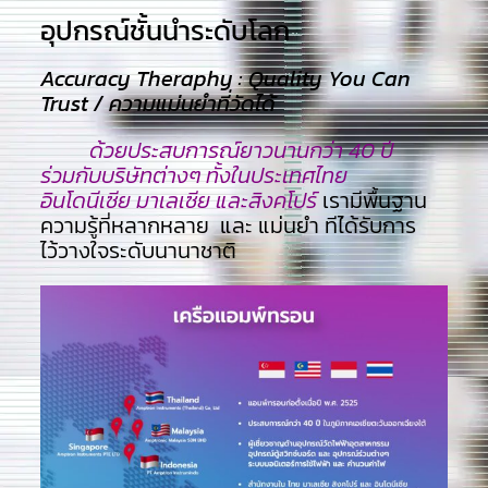
อุปกรณ์ชั้นนำระดับโลก​
Accuracy Theraphy : Quality You Can
Trust / ความแม่นยำที่วัดได้
ด้วยประสบการณ์ยาวนานกว่า 40 ปี
ร่วมกับบริษัทต่างๆ ทั้งในประเทศไทย
อินโดนีเซีย มาเลเซีย และสิงคโปร์
เรามีพื้นฐาน
ความรู้ที่หลากหลาย และ แม่นยำ ทีไ่ด้รับการ
ไว้วางใจระดับนานาชาติ