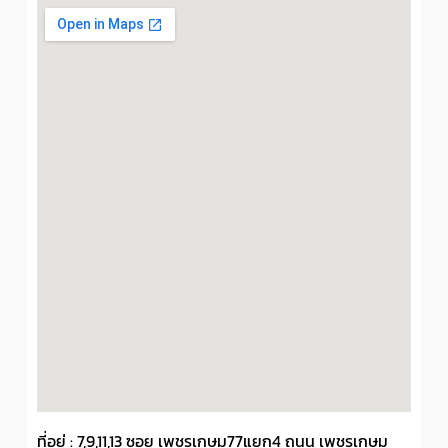
ที่อยู่ : 7,9,11,13 ซอย เพชรเกษม77แยก4 ถนน เพชรเกษม