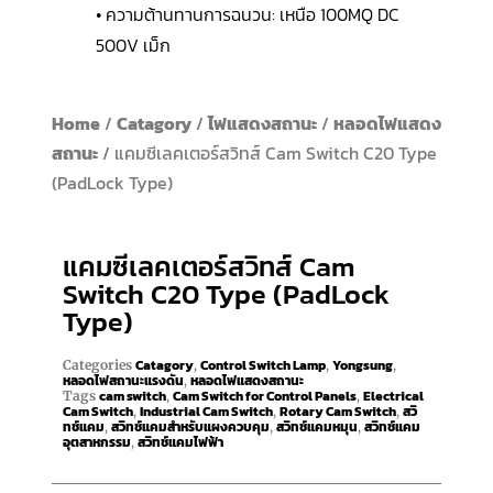
• ความต้านทานการฉนวน: เหนือ 100MQ DC
500V เม็ก
Home
/
Catagory
/
ไฟแสดงสถานะ
/
หลอดไฟแสดง
สถานะ
/ แคมซีเลคเตอร์สวิทส์ Cam Switch C20 Type
(PadLock Type)
แคมซีเลคเตอร์สวิทส์ Cam
Switch C20 Type (PadLock
Type)
Catagory
Control Switch Lamp
Yongsung
Categories
,
,
,
หลอดไฟสถานะแรงดัน
หลอดไฟแสดงสถานะ
,
cam switch
Cam Switch for Control Panels
Electrical
Tags
,
,
Cam Switch
Industrial Cam Switch
Rotary Cam Switch
สวิ
,
,
,
ทช์แคม
สวิทช์แคมสำหรับแผงควบคุม
สวิทช์แคมหมุน
สวิทช์แคม
,
,
,
อุตสาหกรรม
สวิทช์แคมไฟฟ้า
,