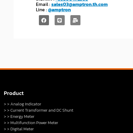
Email :
sales03@amptron.th.com
Line :
@amptron
Product
> > Analog Indicator
> > Current Transformer and DC Shunt
> > Energy Meter
> > Multifunction Power Meter
> > Digital Meter