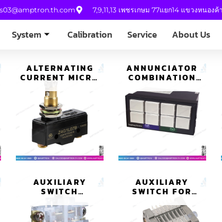
es03@amptron.th.com
7,9,11,13 เพชรเกษม 77แยก14 แขวงหนองค
System
Calibration
Service
About Us
ALTERNATING
ANNUNCIATOR
CURRENT MICRO
COMBINATION
SWITCH (Z TYPE)
(8CH) YS
ANC24B-N-OF00
AUXILIARY
AUXILIARY
SWITCH
SWITCH FOR
(TRANSPARENCY
BREAKER YS AX-
TYPE) YS
11
VR051W-9M