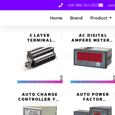
+66 086-341-2503
sal
Home
Brand
Product
2 LAYER
AC DIGITAL
TERMINAL
AMPERE METERS,
BLOCK YS
VOLTAGE
2AT020-01Z
METERS
AUTO CHANGE
AUTO POWER
CONTROLLER YS-
FACTOR
ACC-A22
CONTROLLERS
YS RG-6T