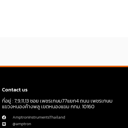
Contact us
ที่อยู่ : 7,9,11,13 ซอย เพชรเกษม77แยก4 ถนน เพชรเกษม
แขวงหนองค้างพลู เขตหนองแขม กทม. 10160
AmptronInstrumentsThailand
@amptron