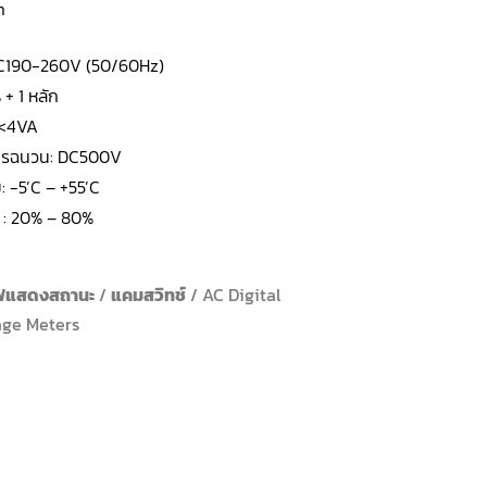
m
AC190-260V (50/60Hz)
 + 1 หลัก
 <4VA
ารฉนวน: DC500V
: -5’C – +55’C
์ : 20% – 80%
ฟแสดงสถานะ
/
แคมสวิทช์
/ AC Digital
age Meters