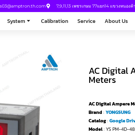
es03@amptron.th.com
7,9,11,13 เพชรเกษม 77แยก14 แขวงหนองค
System
Calibration
Service
About Us
AC Digital 
Meters
AC Digital Ampere M
Brand
:
YONGSUNG
Catalog
:
Google Dri
Model
: YS PM-4D-48