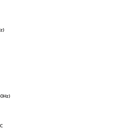
z)
60Hz)
’C