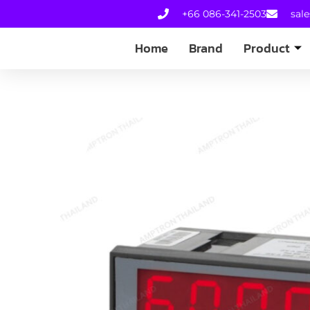
+66 086-341-2503
sal
Home
Brand
Product