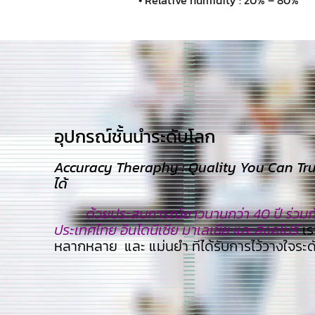
• Relative humidity : 20% – 80%
อุปกรณ์ชั้นนำระดับโลก​
Accuracy Theraphy : Quality You Can Trust
ได้
ด้วยประสบการณ์ยาวนานกว่า 40 ปี ร่วมกับ
ประเทศไทย อินโดนีเซีย มาเลเซีย และสิงคโปร์
เร
หลากหลาย และ แม่นยำ ทีไ่ด้รับการไว้วางใจระ