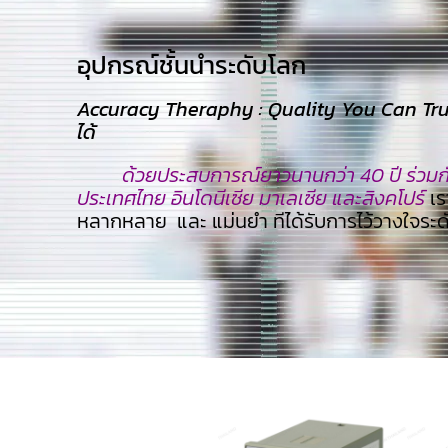
อุปกรณ์ชั้นนำระดับโลก​
Accuracy Theraphy : Quality You Can Trust
ได้
ด้วยประสบการณ์ยาวนานกว่า 40 ปี ร่วมกับ
ประเทศไทย อินโดนีเซีย มาเลเซีย และสิงคโปร์
เร
หลากหลาย และ แม่นยำ ทีไ่ด้รับการไว้วางใจระ