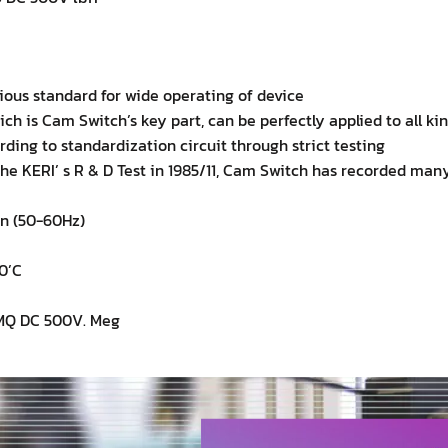
ious standard for wide operating of device
ich is Cam Switch’s key part, can be perfectly applied to all ki
ding to standardization circuit through strict testing
he KERI’ s R & D Test in 1985/11, Cam Switch has recorded many
in (50-60Hz)
60’C
00MQ DC 500V. Meg