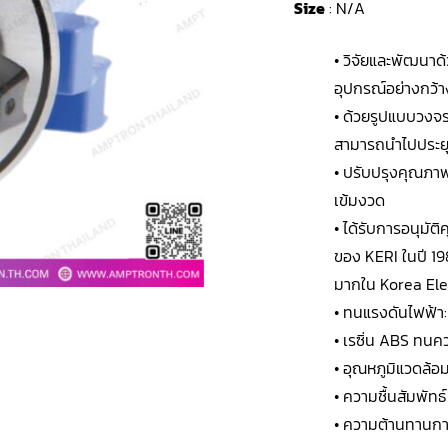
Size
: N/A
• วิจัยและพัฒนา
อุปกรณ์อย่างกว้
• ด้วยรูปแบบวงจร
สามารถนำไปประยุก
• ปรับปรุงคุณภ
เข้มงวด
• ได้รับการอนุม
ของ KERI ในปี 1
มากใน Korea Ele
• ทนแรงดันไฟฟ้า
• เรซิ่น ABS ทนค
• อุณหภูมิแวดล้อ
• ความชื้นสัมพัทธ
• ความต้านทานกา