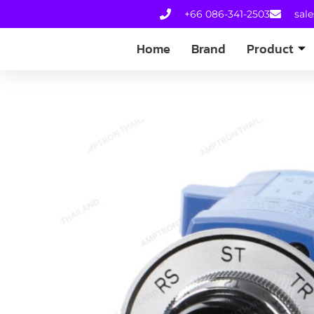
+66 086-341-2503
sal
Home
Brand
Product