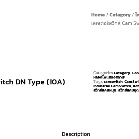
Home
/
Catagory
/
ไ
เลคเตอร์สวิทส์ Cam S
Catagory
Con
Categories
,
หลอดไฟแสดงสถานะ
witch DN Type (10A)
cam switch
Cam Swit
Tags
,
Industrial Cam Switch
Rot
,
สวิทช์แคมหมุน
สวิทช์แคมอุ
,
Description