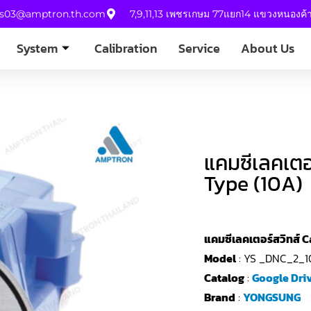
es03@amptron.th.com
7,9,11,13 เพชรเกษม 77แยก14 แขวงหนองค
System
Calibration
Service
About Us
แคมซีเลคเตอ
Type (10A)
แคมซีเลคเตอร์สวิทส์ 
Model
: YS _DNC_2_
Catalog
:
Google Dri
Brand
:
YONGSUNG