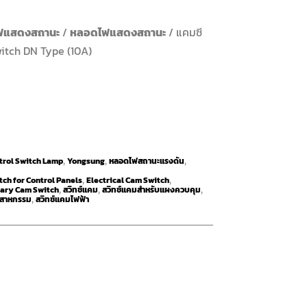
ฟแสดงสถานะ
/
หลอดไฟแสดงสถานะ
/ แคมซี
witch DN Type (10A)
trol Switch Lamp
Yongsung
หลอดไฟสถานะแรงดัน
,
,
,
ch for Control Panels
Electrical Cam Switch
,
,
ary Cam Switch
สวิทช์แคม
สวิทช์แคมสำหรับแผงควบคุม
,
,
,
ตสาหกรรม
สวิทช์แคมไฟฟ้า
,