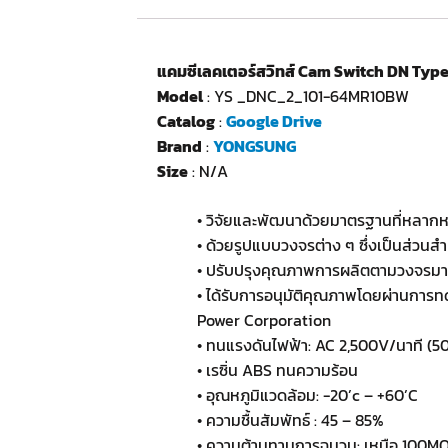
แคมซีเลคเตอร์สวิทส์ Cam Switch DN Type
Model
: YS _DNC_2_101-64MR10BW
Catalog
:
Google Drive
Brand
:
YONGSUNG
Size
: N/A
• วิจัยและพัฒนาด้วยมาตรฐานที่หลา
• ด้วยรูปแบบวงจรต่าง ๆ ซึ่งเป็นส่ว
• ปรับปรุงคุณภาพการผลิตตามวงจรมา
• ได้รับการอนุมัติคุณภาพโดยผ่านการ
Power Corporation
• ทนแรงดันไฟฟ้า: AC 2,500V/นาที (5
• เรซิ่น ABS ทนความร้อน
• อุณหภูมิแวดล้อม: -20’c – +60’C
• ความชื้นสัมพัทธ์ : 45 – 85%
• ความต้านทานการฉนวน: เหนือ 100MQ