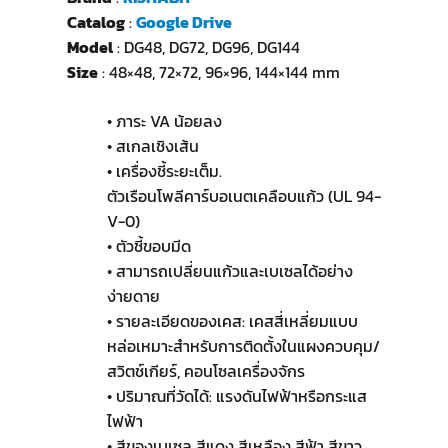
Catalog
:
Google Drive
Model
: DG48, DG72, DG96, DG144
Size
: 48×48, 72×72, 96×96, 144×144 mm
• ภาระ VA น้อยลง
• สเกลเชิงเส้น
• เครื่องชี้ระยะเต็ม.
ตัวเรือนโพลีคาร์บอเนตเคลือบแก้ว (UL 94-
V-0)
• ตัวชี้ขอบมีด
• สามารถเปลี่ยนแก้วและเบเซลได้อย่าง
ง่ายดาย
• รายละเอียดของเคส: เคสสี่เหลี่ยมแบบ
หล่อเหมาะสำหรับการติดตั้งในแผงควบคุม/
สวิตช์เกียร์, คอนโซลเครื่องจักร
• ปริมาณที่วัดได้: แรงดันไฟฟ้าหรือกระแส
ไฟฟ้า
• สีของเบเซล สีแดง สีเหลือง สีฟ้า สีขาว