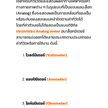
ใช้สำหรับการวัดและแสดงผลค่าทางไฟฟ้าหรือค่า
ทางกายภาพต่าง ๆ ในรูปแบบที่เป็นแบบแอนะล็อก
(Analog) ซึ่งจะแสดงผลเป็นการเคลื่อนที่ของเข็ม
หรือระดับของสเกลบนหน้าปัดตามค่าที่วัดได้
โดยที่ค่าตัวเลขไม่ได้แสดงเป็นแบบดิจิทัล
ประเภทของ Analog meter
อนาล็อกมิเตอร์
สามารถแบ่งออกได้หลายประเภทตามประเภทของ
ค่าที่วัดหรือการใช้งาน ดังนี้:
โวลต์มิเตอร์
(Voltmeter)
:
ใช้สำหรับการ
วัดแรงดันไฟฟ้า (Voltage) โดยทั่วไปใช้วัด
แรงดันไฟฟ้ากระแสตรง (DC) หรือ
กระแสสลับ (AC)
แอมป์มิเตอร์
(Ammeter)
:
ใช้สำหรับการ
วัดกระแสไฟฟ้า (Current) ในวงจร โดย
แอมป์มิเตอร์มักจะต้องต่อเข้ากับวงจรแบบ
อนุกรมเพื่อให้กระแสไฟฟ้าไหลผ่าน
โอห์มมิเตอร์
(Ohmmeter)
:
ใช้สำหรับการ