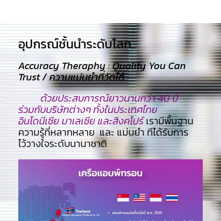
อุปกรณ์ชั้นนำระดับโลก​
Accuracy Theraphy : Quality You Can
Trust / ความแม่นยำที่วัดได้
ด้วยประสบการณ์ยาวนานกว่า 40 ปี
ร่วมกับบริษัทต่างๆ ทั้งในประเทศไทย
อินโดนีเซีย มาเลเซีย และสิงคโปร์
เรามีพื้นฐาน
ความรู้ที่หลากหลาย และ แม่นยำ ทีไ่ด้รับการ
ไว้วางใจระดับนานาชาติ