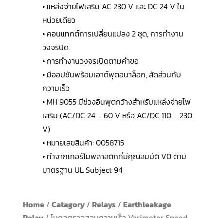
• แหล่งจ่ายไฟเสริม AC 230 V และ DC 24 V ใน
หน่วยเดียว
• คอนแทกต์การเปลี่ยนแปลง 2 ชุด, การทำงาน
วงจรปิด
• การทำงานวงจรเปิดตามคำขอ
• มีออปชันพร้อมเอาต์พุตอนาล็อก, สัดส่วนกับ
ความเร็ว
• MH 9055 มีช่วงอินพุตกว้างสำหรับแหล่งจ่ายไฟ
เสริม (AC/DC 24 … 60 V หรือ AC/DC 110 … 230
V)
• หมายเลขสินค้า: 0058715
• ทำจากเทอร์โมพลาสติกที่มีคุณสมบัติ V0 ตาม
มาตรฐาน UL Subject 94
Home
/
Catagory
/
Relays
/
Earthleakage
Relay
/ โมดูลตรวจสอบความเร็ว Varimeter Speed