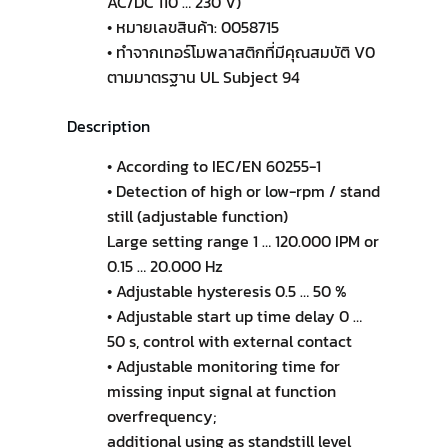
AC/DC 110 … 230 V)
• หมายเลขสินค้า: 0058715
• ทำจากเทอร์โมพลาสติกที่มีคุณสมบัติ V0
ตามมาตรฐาน UL Subject 94
Description
• According to IEC/EN 60255-1
• Detection of high or low-rpm / stand
still (adjustable function)
Large setting range 1 … 120.000 IPM or
0.15 … 20.000 Hz
• Adjustable hysteresis 0.5 … 50 %
• Adjustable start up time delay 0 …
50 s, control with external contact
• Adjustable monitoring time for
missing input signal at function
overfrequency;
additional using as standstill level