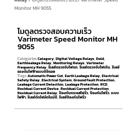
Monitor MH 9055
โมดูลตรวจสอบความเร็ว
Varimeter Speed Monitor MH
9055
Catagory
Digital Voltage Relays
Dold
Categories
,
,
,
Earthleakage Relay
Monitoring Relays
Varimeter
,
,
Frequency Relay
รีเลย์ตรวจจับไฟตก
รีเลย์ตรวจจับไฟเกิน
รีเลย์
,
,
,
แรงดันไฟฟ้าแบบดิจิตอล
Automatic Power Cut
Earth Leakage Relay
Electrical
Tags
,
,
Safety Relay
Electrical System
Ground Fault Protection
,
,
,
Leakage Current Detection
Leakage Protection
RCD
,
,
,
Residual Current Device
Residual Current Protection
,
,
Residual Current Relay
ป้องกันกระแสไฟรั่ว
ป้องกันไฟรั่ว
ระบบ
,
,
,
ไฟฟ้า
รีเลย์ตัดไฟอัตโนมัติ
รีเลย์ป้องกันไฟรั่ว
,
,