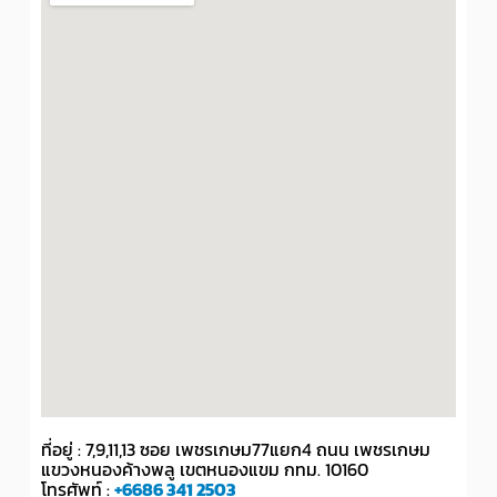
ที่อยู่ : 7,9,11,13 ซอย เพชรเกษม77แยก4 ถนน เพชรเกษม
แขวงหนองค้างพลู เขตหนองแขม กทม. 10160
โทรศัพท์ :
+6686 341 2503