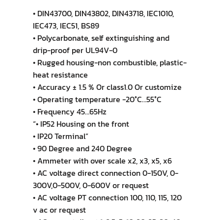
• DIN43700, DIN43802, DIN43718, IEC1010,
IEC473, IEC51, BS89
• Polycarbonate, self extinguishing and
drip-proof per UL94V-0
• Rugged housing-non combustible, plastic-
heat resistance
• Accuracy ± 1.5 % Or class1.0 Or customize
• Operating temperature -20°C…55°C
• Frequency 45…65Hz
“• IP52 Housing on the front
• IP20 Terminal”
• 90 Degree and 240 Degree
• Ammeter with over scale x2, x3, x5, x6
• AC voltage direct connection 0-150V, 0-
300V,0-500V, 0-600V or request
• AC voltage PT connection 100, 110, 115, 120
v ac or request