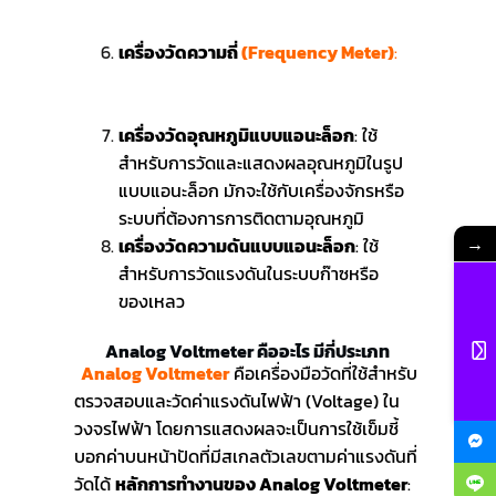
ไฟฟ้า
เครื่องวัดความถี่
(Frequency Meter)
:
ใช้
สำหรับการวัดความถี่ของสัญญาณ
ไฟฟ้ากระแสสลับ
เครื่องวัดอุณหภูมิแบบแอนะล็อก
: ใช้
สำหรับการวัดและแสดงผลอุณหภูมิในรูป
แบบแอนะล็อก มักจะใช้กับเครื่องจักรหรือ
ระบบที่ต้องการการติดตามอุณหภูมิ
→
เครื่องวัดความดันแบบแอนะล็อก
: ใช้
สำหรับการวัดแรงดันในระบบก๊าซหรือ
ของเหลว
Analog Voltmeter คืออะไร มีกี่ประเภท
Analog Voltmeter
คือเครื่องมือวัดที่ใช้สำหรับ
ตรวจสอบและวัดค่าแรงดันไฟฟ้า (Voltage) ใน
วงจรไฟฟ้า โดยการแสดงผลจะเป็นการใช้เข็มชี้
บอกค่าบนหน้าปัดที่มีสเกลตัวเลขตามค่าแรงดันที่
วัดได้
หลักการทำงานของ Analog Voltmeter
: