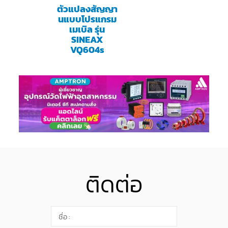
ตัวแปลงสัญญา
นแบบโปรแกรม
เมเบิล รุ่น
SINEAX
VQ604s
ติดต่อ