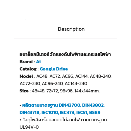
Description
อนาล็อกมิเตอร์ วัดแรงดันไฟฟ้าและกระแสไฟฟ้า
Brand
:
Ai
Catalog
:
Google Drive
Model
: AC48, AC72, AC96, AC144, AC48-240,
AC72-240, AC96-240, AC144-240
Size
: 48×48, 72×72, 96×96, 144x144mm.
•
ผลิตตามมาตรฐาน DIN43700, DIN43802,
DIN43718, IEC1010, IEC473, IEC51, BS89
• วัสดุโพลีคาร์บบอเนต ไม่ลามไฟ ตามมาตรฐาน
UL94V-0