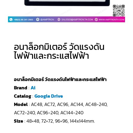
อนาล็อกมิเตอร์ วัดแรงดัน
ไฟฟ้าและกระแสไฟฟ้า
อนาล็อกมิเตอร์ วัดแรงดันไฟฟ้าและกระแสไฟฟ้า
Brand
:
Ai
Catalog
:
Google Drive
Model
: AC48, AC72, AC96, AC144, AC48-240,
AC72-240, AC96-240, AC144-240
Size
: 48×48, 72×72, 96×96, 144x144mm.