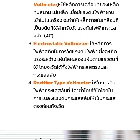
Voltmeter
)
:
ใช้หลักการเคลื่อนที่ของเหล็ก
ที่มีสนามแม่เหล็ก เมื่อมีแรงดันไฟฟ้าผ่าน
เข้าไปในเครื่อง จะทำให้เหล็กภายในเคลื่อนที่
เป็นชนิดที่ใช้สำหรับวัดแรงดันไฟฟ้ากระแส
สลับ (AC)
Electrostatic Voltmeter
:
ใช้หลักการ
ไฟฟ้าสถิตในการวัดแรงดันไฟฟ้า ซึ่งจะเกิด
แรงระหว่างแผ่นโลหะสองแผ่นตามแรงดันที่
ใช้ โดยจะวัดได้ทั้งไฟฟ้ากระแสตรงและ
กระแสสลับ
Rectifier Type Voltmeter
:
ใช้ในการวัด
ไฟฟ้ากระแสสลับที่มีค่าต่ำโดยใช้ไดโอดใน
การแปลงแรงดันกระแสสลับให้เป็นกระแส
ตรงก่อนที่จะวัด