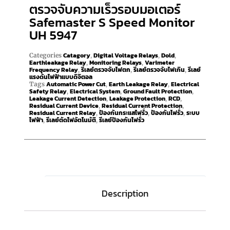
ตรวจจับความเร็วรอบมอเตอร์
Safemaster S Speed Monitor
UH 5947
Catagory
Digital Voltage Relays
Dold
Categories
,
,
,
Earthleakage Relay
Monitoring Relays
Varimeter
,
,
Frequency Relay
รีเลย์ตรวจจับไฟตก
รีเลย์ตรวจจับไฟเกิน
รีเลย์
,
,
,
แรงดันไฟฟ้าแบบดิจิตอล
Automatic Power Cut
Earth Leakage Relay
Electrical
Tags
,
,
Safety Relay
Electrical System
Ground Fault Protection
,
,
,
Leakage Current Detection
Leakage Protection
RCD
,
,
,
Residual Current Device
Residual Current Protection
,
,
Residual Current Relay
ป้องกันกระแสไฟรั่ว
ป้องกันไฟรั่ว
ระบบ
,
,
,
ไฟฟ้า
รีเลย์ตัดไฟอัตโนมัติ
รีเลย์ป้องกันไฟรั่ว
,
,
Description