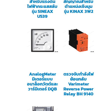
สำหรับแรงดัน
สัญญาณสำหรับ
ไฟฟ้ากระแสสลับ
ตำแหน่งเชิงมุม
รุ่น SINEAX
รุ่น KINAX 3W2
U539
AnalogMeter
ตรวจจับกำลังไฟ
มิเตอร์แบบ
ย้อนกลับ
อนาล็อกวัตต์และ
Varimeter
วาร์มิเตอร์ DQB
Reverse Power
Relay BH 9140