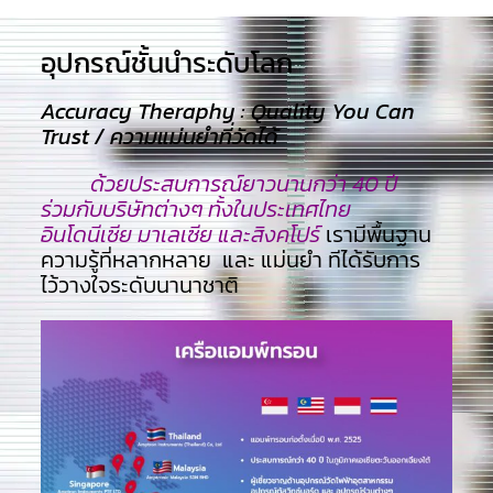
อุปกรณ์ชั้นนำระดับโลก​
Accuracy Theraphy : Quality You Can
Trust / ความแม่นยำที่วัดได้
ด้วยประสบการณ์ยาวนานกว่า 40 ปี
ร่วมกับบริษัทต่างๆ ทั้งในประเทศไทย
อินโดนีเซีย มาเลเซีย และสิงคโปร์
เรามีพื้นฐาน
ความรู้ที่หลากหลาย และ แม่นยำ ทีไ่ด้รับการ
ไว้วางใจระดับนานาชาติ