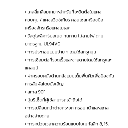
• เคสสี่เหลี่ยมเหมาะสำหรับที่จะติดตั้งในแผง
ควบคุม / แผงสวิตช์เกียร์ คอนโซลเครื่องมือ
เครื่องจักรหรือแผงโมเสค
• วัสดุโพลีคาร์บอเนต ทนทาน ไม่ลามไฟ ตาม
มาตรฐาน UL94V0
• การประกอบแบบง่าย ๆ โดยใช้สกรูหมุน
• การเชื่อมต่อที่รวดเร็วและง่ายดายโดยใช้สกรูและ
แคลมป์
• ฝาครอบผนังด้านหลังแบบเต็มพื้นผิวเพื่อป้องกัน
การสัมผัสโดยบังเอิญ
• สเกล 90°
• ปุ่มรีเซ็ตที่ผู้ใช้สามารถเข้าถึงได้
• การเปลี่ยนหน้าต่างกระจก กรอบหน้าและสเกล
อย่างง่ายดาย
• การหน่วงเวลาความร้อนแบบไบเมทัลลิก 8, 15,