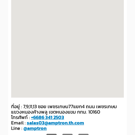
ที่อยู่ : 7,9,11,13 ซอย เพชรเกษม77แยก4 ถนน เพชรเกษม
แขวงหนองค้างพลู เขตหนองแขม กทม. 10160
โทรศัพท์ :
+6686 341 2503
Email :
sales03@amptron.th.com
Line :
@amptron