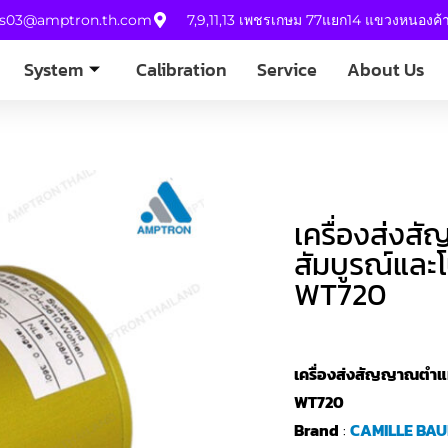
es03@amptron.th.com
7,9,11,13 เพชรเกษม 77แยก14 แขวงหนองค
System
Calibration
Service
About Us
เครื่องส่ง
สัมบูรณ์และ
WT720
เครื่องส่งสัญญาณตำแ
WT720
Brand
:
CAMILLE BA