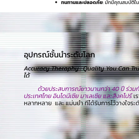
ทนทานและปลอดภัย
: มักมีคุณสมบัติใน
อุปกรณ์ชั้นนำระดับโลก​
Accuracy Theraphy : Quality You Can Trust
ได้
ด้วยประสบการณ์ยาวนานกว่า 40 ปี ร่วมกับ
ประเทศไทย อินโดนีเซีย มาเลเซีย และสิงคโปร์
เร
หลากหลาย และ แม่นยำ ทีไ่ด้รับการไว้วางใจระ