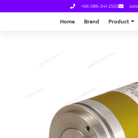
+66 086-341-2503
sal
Home
Brand
Product