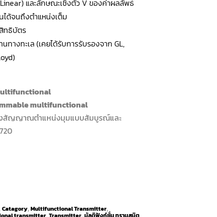
 (Linear) และลักษณะเชิงตัว V ของค่าผลลัพธ์
นได้จนถึงตำแหน่งเต็ม
บสิทธิบัตร
รับงานทางทะเล (เคยได้รับการรับรองจาก GL,
loyd)
ultifunctional
mmable multifunctional
ส่งสัญญาณตำแหน่งมุมแบบสัมบูรณ์และ
T720
Catagory
Multifunctional Transmitter
,
,
,
onal transmitter
Transmitter
มัลติฟังก์ชั่น ทรานสมิต
,
,