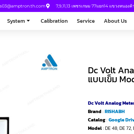
es03@amptron.th.com
7,9,11,13 เพชรเกษม 77แยก14 แขวงหนองค
System
Calibration
Service
About Us
Dc Volt Ana
แบบเข็ม Mod
Dc Volt Analog Meter 
Brand
:
RISHABH
Catalog
:
Google Dri
Model
: DE 48, DE 72,