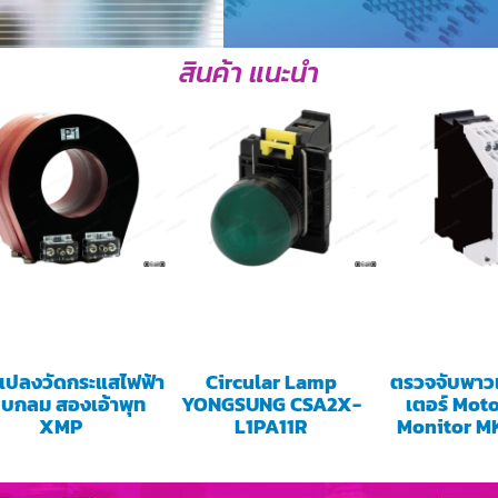
สินค้า แนะนำ
แปลงวัดกระแสไฟฟ้า
Circular Lamp
ตรวจจับพาว
บกลม สองเอ้าพุท
YONGSUNG CSA2X-
เตอร์ Mot
XMP
L1PA11R
Monitor M