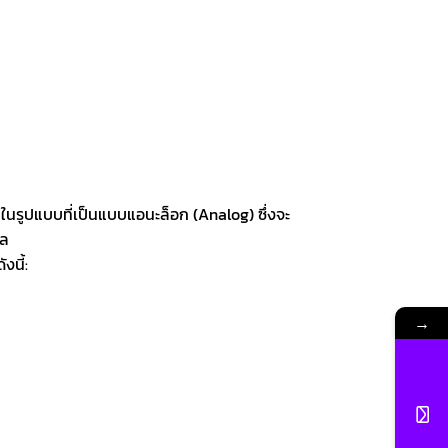
นรูปแบบที่เป็นแบบแอนะล็อก (Analog) ซึ่งจะ
ัล
นี้:
DC) หรือกระแสสลับ (AC)
→
ากับวงจรแบบอนุกรมเพื่อให้กระแสไฟฟ้าไหล
ๆ
บไฟฟ้า