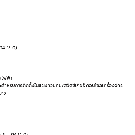
 94-V-0)
แสไฟฟ้า
ะสำหรับการติดตั้งในแผงควบคุม/สวิตช์เกียร์ คอนโซลเครื่องจักร
ีขาว
g. (UL 94 V-0)