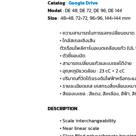
Catalog
:
Google Drive
Model
: DE 48, DE 72, DE 96, DE 144
Size
: 48×48, 72×72, 96×96, 144×144 mm
• ความสามารถในการแลกเปลี่ยนขนาด
• ใกล้สเกลเชิงเส้น
ตัวเรือนโพลีคาร์บอเนตเคลือบแก้ว (UL
• ตัวชี้ขอบมีด
• สามารถเปลี่ยนแก้วและเบเซลได้ง่าย
• อุณหภูมิแวดล้อม : 23 cC + 2 cC
• ปริมาณที่วัดได้:แรงดันไฟฟ้าหรือกระ
• รายละเอียดเคส เคสทรงสี่เหลี่ยมเหมา
• สีของเบเซล : สีแดง, สีเหลือง, สีฟ้า, ส
DESCRIPTION
• Scale interchangeability
• Near linear scale
• Glass filled polycarbonate housin