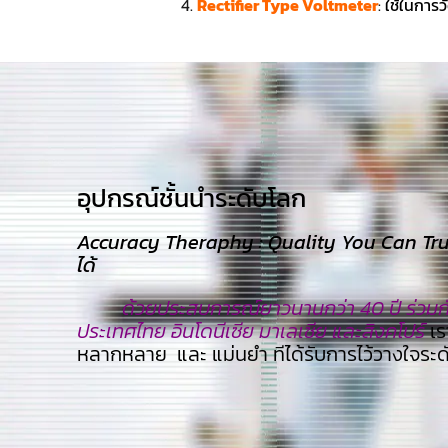
Rectifier Type Voltmeter
:
ใช้ในการ
อุปกรณ์ชั้นนำระดับโลก​
Accuracy Theraphy : Quality You Can Trust
ได้
ด้วยประสบการณ์ยาวนานกว่า 40 ปี ร่วมกับ
ประเทศไทย อินโดนีเซีย มาเลเซีย และสิงคโปร์
เร
หลากหลาย และ แม่นยำ ทีไ่ด้รับการไว้วางใจระ