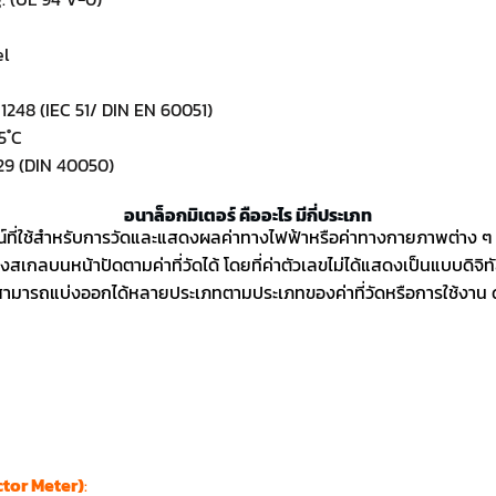
el
 1248 (IEC 51/ DIN EN 60051)
 ํC
529 (DIN 40050)
อนาล็อกมิเตอร์ คืออะไร มีกี่ประเภท
์ที่ใช้สำหรับการวัดและแสดงผลค่าทางไฟฟ้าหรือค่าทางกายภาพต่าง ๆ ใ
สเกลบนหน้าปัดตามค่าที่วัดได้ โดยที่ค่าตัวเลขไม่ได้แสดงเป็นแบบดิจิท
ามารถแบ่งออกได้หลายประเภทตามประเภทของค่าที่วัดหรือการใช้งาน ดัง
ารวัดแรงดันไฟฟ้า (Voltage) โดยทั่วไปใช้วัดแรงดันไฟฟ้ากระแสตรง (
ารวัดกระแสไฟฟ้า (Current) ในวงจร โดยแอมป์มิเตอร์มักจะต้องต่อเข้
การวัดค่าความต้านทานไฟฟ้า (Resistance) ของตัวนำหรืออุปกรณ์ต่าง 
รวัดกำลังไฟฟ้า (Power) ซึ่งมักจะวัดเป็นวัตต์
tor Meter)
:
ใช้สำหรับการวัดตัวประกอบกำลัง (Power Factor) ในระบ