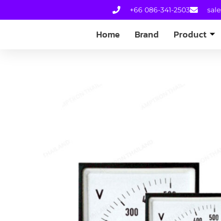
+66 086-341-2503
sal
Home
Brand
Product