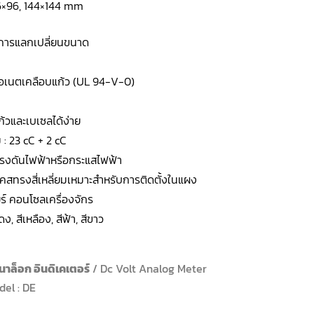
96×96, 144×144 mm
การแลกเปลี่ยนขนาด
บอเนตเคลือบแก้ว (UL 94-V-0)
ก้วและเบเซลได้ง่าย
 : 23 cC + 2 cC
:แรงดันไฟฟ้าหรือกระแสไฟฟ้า
เคสทรงสี่เหลี่ยมเหมาะสำหรับการติดตั้งในแผง
ร์ คอนโซลเครื่องจักร
ง, สีเหลือง, สีฟ้า, สีขาว
นาล็อก อินดิเคเตอร์
/ Dc Volt Analog Meter
del : DE