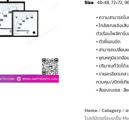
Size
: 48×48, 72×72, 
• ความสามารถใน
• ใกล้สเกลเชิงเส้น
ตัวเรือนโพลีคาร์
• ตัวชี้ขอบมีด
• สามารถเปลี่ยนแ
• อุณหภูมิแวดล้อม
• ปริมาณที่วัดได้
• รายละเอียดเคส 
ควบคุม/สวิตช์เกีย
• สีของเบเซล : สีแด
Home
/
Catagory
/
อ
โวลต์มิเตอร์แบบเข็ม Mo