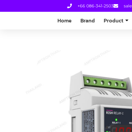
+66 086-341-2503
sal
Home
Brand
Product