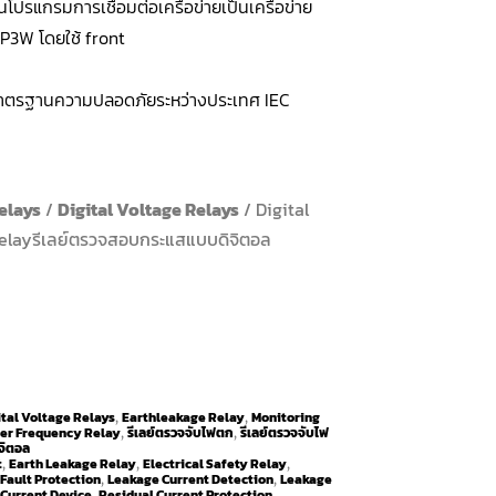
ยนโปรแกรมการเชื่อมต่อเครือข่ายเป็นเครือข่าย
P3W โดยใช้ front
มาตรฐานความปลอดภัยระหว่างประเทศ IEC
elays
/
Digital Voltage Relays
/ Digital
elayรีเลย์ตรวจสอบกระแสแบบดิจิตอล
ital Voltage Relays
Earthleakage Relay
Monitoring
,
,
er Frequency Relay
รีเลย์ตรวจจับไฟตก
รีเลย์ตรวจจับไฟ
,
,
จิตอล
t
Earth Leakage Relay
Electrical Safety Relay
,
,
,
Fault Protection
Leakage Current Detection
Leakage
,
,
 Current Device
Residual Current Protection
,
,