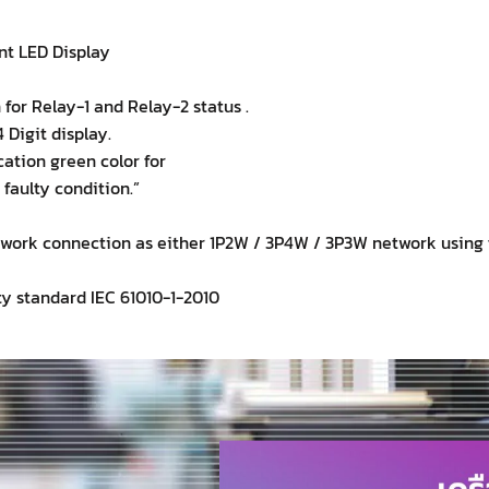
ent LED Display
 for Relay-1 and Relay-2 status .
 Digit display.
cation green color for
faulty condition.”
W
twork connection as either 1P2W / 3P4W / 3P3W network using 
ty standard IEC 61010-1-2010