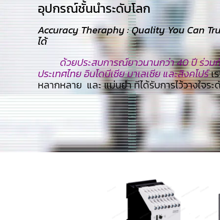
อุปกรณ์ชั้นนำระดับโลก​
Accuracy Theraphy : Quality You Can Trust
ได้
ด้วยประสบการณ์ยาวนานกว่า 40 ปี ร่วมกับ
ประเทศไทย อินโดนีเซีย มาเลเซีย และสิงคโปร์
เร
หลากหลาย และ แม่นยำ ทีไ่ด้รับการไว้วางใจระ