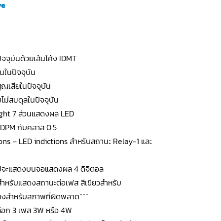
ve
ัจจุบันด้วยเส้นโค้ง IDMT
นในปัจจุบัน
ูญเสียในปัจจุบัน
ไม่สมดุลในปัจจุบัน
right 7 ส่วนแสดงผล LED
m DPM กับคลาส 0.5
ions – LED indictions สำหรับสถานะ Relay-1 และ
ิปจะแสดงบนจอแสดงผล 4 ดิจิตอล
ำหรับแสดงสถานะต่อเฟส สีเขียวสำหรับ
งสำหรับสภาพที่ผิดพลาด”””
เลือก 3 เฟส 3W หรือ 4W