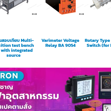
นสอบเทียบ Multi-
Varimeter Voltage
Rotary Type 
ition test bench
Relay BA 9054
Switch (for
 with integrated
source