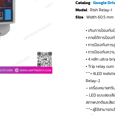
Catalog
:
Google Dri
Model
: Rish Relay-I
Size
: Width 60.5 mm
• เกินการป้องกันป
• ภายใต้การป้องกั
• การป้องกันการส
• การป้องกันความ
• 4 หลัก ultra b
• Trip relay cu
“””• 4LED indict
Relay-2
– เครื่องหมายทร
– LED แบบสองสีส
สภาพปกติและสีแด
“””• ผู้ใช้สามารถ