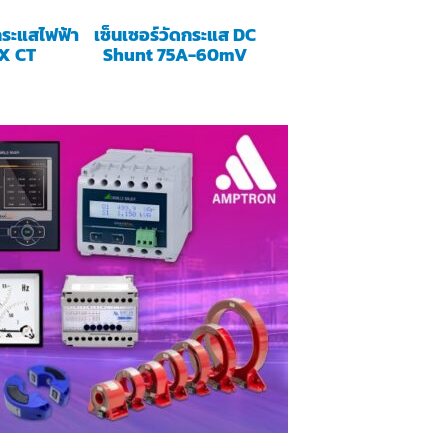
ระแสไฟฟ้า
เซ็นเซอร์วัดกระแส DC
AX CT
Shunt 75A-60mV