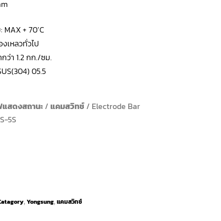
 mm
ม: MAX + 70’C
ของเหลวทั่วไป
ำกว่า 1.2 กก./ซม.
: SUS(304) 05.5
ฟแสดงสถานะ
/
แคมสวิทช์
/ Electrode Bar
FS-5S
Catagory
Yongsung
แคมสวิทช์
,
,