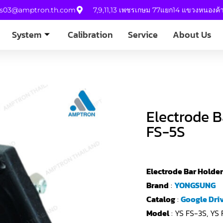
es03@amptron.th.com
7,9,11,13 เพชรเกษม 77แยก14 แขวงหนองค
System
Calibration
Service
About Us
Electrode B
FS-5S
Electrode Bar Holder
Brand
:
YONGSUNG
Catalog
:
Google Dri
Model
: YS FS-3S, YS