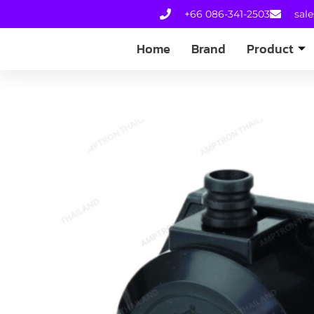
+66 086-341-2503
sal
Home
Brand
Product