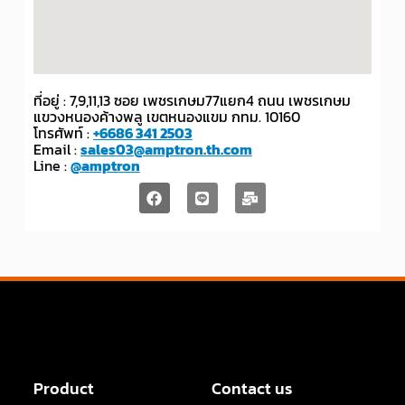
ที่อยู่ : 7,9,11,13 ซอย เพชรเกษม77แยก4 ถนน เพชรเกษม
แขวงหนองค้างพลู เขตหนองแขม กทม. 10160
โทรศัพท์ :
+6686 341 2503
Email :
sales03@amptron.th.com
Line :
@amptron
Product
Contact us