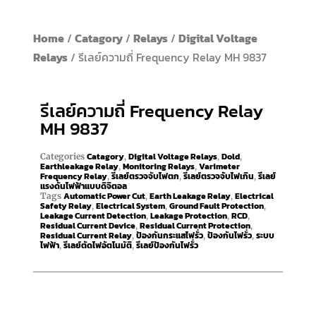
Home
/
Catagory
/
Relays
/
Digital Voltage
Relays
/ รีเลย์ความถี่ Frequency Relay MH 9837
รีเลย์ความถี่ Frequency Relay
MH 9837
Catagory
Digital Voltage Relays
Dold
Categories
,
,
,
Earthleakage Relay
Monitoring Relays
Varimeter
,
,
Frequency Relay
รีเลย์ตรวจจับไฟตก
รีเลย์ตรวจจับไฟเกิน
รีเลย์
,
,
,
แรงดันไฟฟ้าแบบดิจิตอล
Automatic Power Cut
Earth Leakage Relay
Electrical
Tags
,
,
Safety Relay
Electrical System
Ground Fault Protection
,
,
,
Leakage Current Detection
Leakage Protection
RCD
,
,
,
Residual Current Device
Residual Current Protection
,
,
Residual Current Relay
ป้องกันกระแสไฟรั่ว
ป้องกันไฟรั่ว
ระบบ
,
,
,
ไฟฟ้า
รีเลย์ตัดไฟอัตโนมัติ
รีเลย์ป้องกันไฟรั่ว
,
,