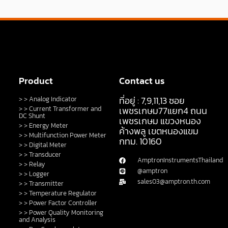
Product
Contact us
ที่อยู่ : 7,9,11,13 ซอย
> > Analog Indicator
> > Current Transformer and
เพชรเกษม77แยก4 ถนน
DC Shunt
เพชรเกษม แขวงหนอง
> > Energy Meter
ค้างพลู เขตหนองแขม
> > Multifunction Power Meter
กทม. 10160
> > Digital Meter
> > Transducer
AmptronInstrumentsThailand
> > Relay
@amptron
> > Logger
sales03@amptron.th.com
> > Transmitter
> > Temperature Regulator
> > Power Factor Controller
> > Power Quality Monitoring
and Analysis