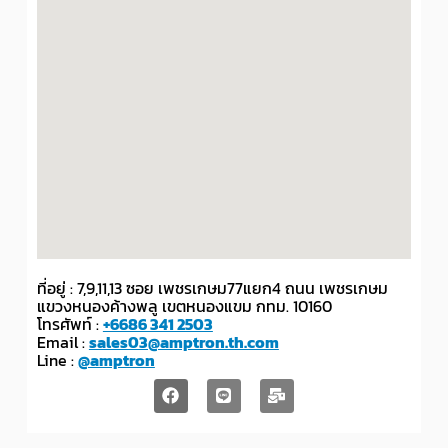
ที่อยู่ : 7,9,11,13 ซอย เพชรเกษม77แยก4 ถนน เพชรเกษม
แขวงหนองค้างพลู เขตหนองแขม กทม. 10160
โทรศัพท์ :
+6686 341 2503
Email :
sales03@amptron.th.com
Line :
@amptron