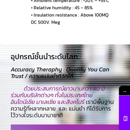
• Ambient temperature : -20’c – +55’C
• Relative humidity : 45 – 85%
• Insulation resistance : Above 100MQ
DC 500V. Meg
อุปกรณ์ชั้นนำระดับโลก​
Accuracy Theraphy : Quality You Can
Trust / ความแม่นยำที่วัดได้
ด้วยประสบการณ์ยาวนานกว่า 40 ปี
→
ร่วมกับบริษัทต่างๆ ทั้งในประเทศไทย
อินโดนีเซีย มาเลเซีย และสิงคโปร์
เรามีพื้นฐาน
ความรู้ที่หลากหลาย และ แม่นยำ ทีไ่ด้รับการ
ไว้วางใจระดับนานาชาติ