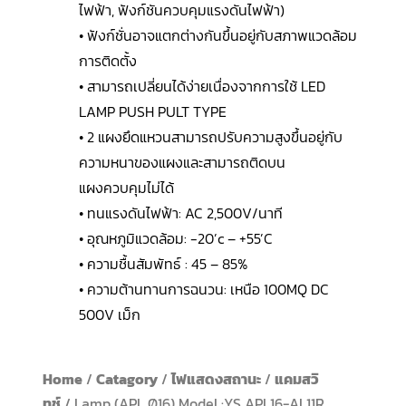
ไฟฟ้า, ฟังก์ชันควบคุมแรงดันไฟฟ้า)
• ฟังก์ชั่นอาจแตกต่างกันขึ้นอยู่กับสภาพแวดล้อม
การติดตั้ง
• สามารถเปลี่ยนได้ง่ายเนื่องจากการใช้ LED
LAMP PUSH PULT TYPE
• 2 แผงยึดแหวนสามารถปรับความสูงขึ้นอยู่กับ
ความหนาของแผงและสามารถติดบน
แผงควบคุมไม่ได้
• ทนแรงดันไฟฟ้า: AC 2,500V/นาที
• อุณหภูมิแวดล้อม: -20’c – +55’C
• ความชื้นสัมพัทธ์ : 45 – 85%
• ความต้านทานการฉนวน: เหนือ 100MQ DC
500V เม็ก
Home
/
Catagory
/
ไฟแสดงสถานะ
/
แคมสวิ
ทช์
/ Lamp (APL Ø16) Model :YS APL16-AL11R