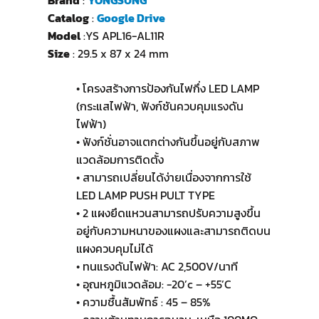
Brand
:
YONGSUNG
Catalog
:
Google Drive
Model
:YS APL16-AL11R
Size
: 29.5 x 87 x 24 mm
• โครงสร้างการป้องกันไฟกึ่ง LED LAMP
(กระแสไฟฟ้า, ฟังก์ชันควบคุมแรงดัน
ไฟฟ้า)
• ฟังก์ชั่นอาจแตกต่างกันขึ้นอยู่กับสภาพ
แวดล้อมการติดตั้ง
• สามารถเปลี่ยนได้ง่ายเนื่องจากการใช้
LED LAMP PUSH PULT TYPE
• 2 แผงยึดแหวนสามารถปรับความสูงขึ้น
อยู่กับความหนาของแผงและสามารถติดบน
แผงควบคุมไม่ได้
• ทนแรงดันไฟฟ้า: AC 2,500V/นาที
• อุณหภูมิแวดล้อม: -20’c – +55’C
• ความชื้นสัมพัทธ์ : 45 – 85%