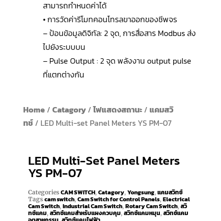
สามารถกำหนดค่าได้
• การวัดค่ารีโมทคอนโทรลขาออกของชีพจร
– ป้อนข้อมูลดิจิทัล: 2 จุด, การสื่อสาร Modbus ส่ง
ไปยังระบบบน
– Pulse Output : 2 จุด พลังงาน output pulse
ที่แตกต่างกัน
Home
/
Catagory
/
ไฟแสดงสถานะ
/
แคมสวิ
ทช์
/ LED Multi-set Panel Meters YS PM-07
LED Multi-Set Panel Meters
YS PM-07
CAM SWITCH
Catagory
Yongsung
แคมสวิทช์
Categories
,
,
,
cam switch
Cam Switch for Control Panels
Electrical
Tags
,
,
Cam Switch
Industrial Cam Switch
Rotary Cam Switch
สวิ
,
,
,
ทช์แคม
สวิทช์แคมสำหรับแผงควบคุม
สวิทช์แคมหมุน
สวิทช์แคม
,
,
,
อุตสาหกรรม
สวิทช์แคมไฟฟ้า
,