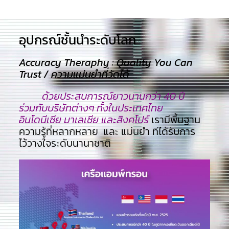
อุปกรณ์ชั้นนำระดับโลก​
Accuracy Theraphy : Quality You Can
Trust / ความแม่นยำที่วัดได้
ด้วยประสบการณ์ยาวนานกว่า 40 ปี
ร่วมกับบริษัทต่างๆ ทั้งในประเทศไทย
อินโดนีเซีย มาเลเซีย และสิงคโปร์
เรามีพื้นฐาน
ความรู้ที่หลากหลาย และ แม่นยำ ทีไ่ด้รับการ
ไว้วางใจระดับนานาชาติ