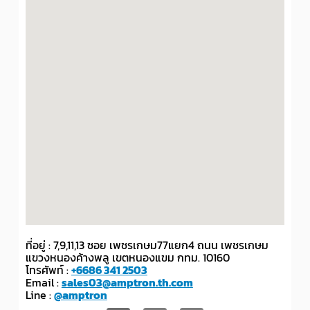
ที่อยู่ : 7,9,11,13 ซอย เพชรเกษม77แยก4 ถนน เพชรเกษม
แขวงหนองค้างพลู เขตหนองแขม กทม. 10160
โทรศัพท์ :
+6686 341 2503
Email :
sales03@amptron.th.com
Line :
@amptron