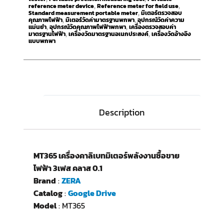
reference meter device
Reference meter for field use
,
,
Standard measurement portable meter
มิเตอร์ตรวจสอบ
,
คุณภาพไฟฟ้า
มิเตอร์วัดค่ามาตรฐานพกพา
อุปกรณ์วัดค่าความ
,
,
แม่นยำ
อุปกรณ์วัดคุณภาพไฟฟ้าพกพา
เครื่องตรวจสอบค่า
,
,
มาตรฐานไฟฟ้า
เครื่องวัดมาตรฐานอเนกประสงค์
เครื่องวัดอ้างอิง
,
,
แบบพกพา
Description
MT365 เครื่องคาลิเบทมิเตอร์พลังงานซื้อขาย
ไฟฟ้า 3เฟส คลาส 0.1
Brand
:
ZERA
Catalog
:
Google Drive
Model
: MT365