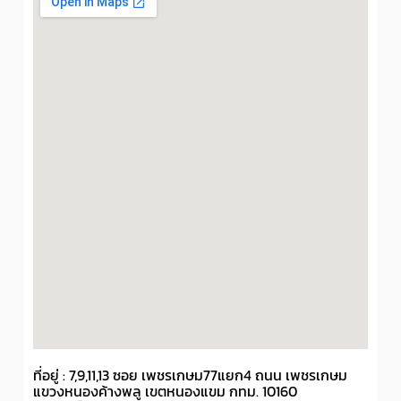
ที่อยู่ : 7,9,11,13 ซอย เพชรเกษม77แยก4 ถนน เพชรเกษม
แขวงหนองค้างพลู เขตหนองแขม กทม. 10160