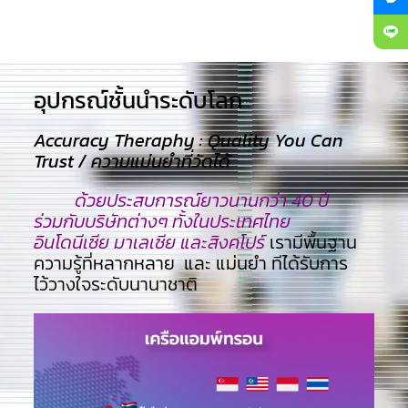
อุปกรณ์ชั้นนำระดับโลก​
Accuracy Theraphy : Quality You Can
Trust / ความแม่นยำที่วัดได้
ด้วยประสบการณ์ยาวนานกว่า 40 ปี
ร่วมกับบริษัทต่างๆ ทั้งในประเทศไทย
อินโดนีเซีย มาเลเซีย และสิงคโปร์
เรามีพื้นฐาน
ความรู้ที่หลากหลาย และ แม่นยำ ทีไ่ด้รับการ
ไว้วางใจระดับนานาชาติ