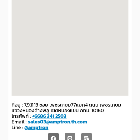
ที่อยู่ : 7,9,11,13 ซอย เพชรเกษม77แยก4 ถนน เพชรเกษม
แขวงหนองค้างพลู เขตหนองแขม กทม. 10160
โทรศัพท์ :
+6686 341 2503
Email :
sales03@amptron.th.com
Line :
@amptron