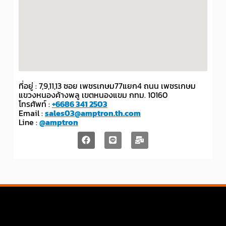
ที่อยู่ : 7,9,11,13 ซอย เพชรเกษม77แยก4 ถนน เพชรเกษม
แขวงหนองค้างพลู เขตหนองแขม กทม. 10160
โทรศัพท์ :
+6686 341 2503
Email :
sales03@amptron.th.com
Line :
@amptron