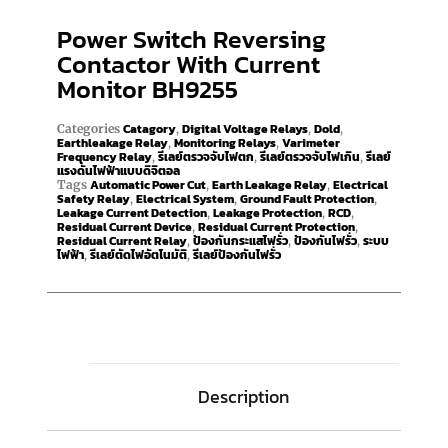
Power Switch Reversing
Contactor With Current
Monitor BH9255
Catagory
Digital Voltage Relays
Dold
Categories
,
,
,
Earthleakage Relay
Monitoring Relays
Varimeter
,
,
Frequency Relay
รีเลย์ตรวจจับไฟตก
รีเลย์ตรวจจับไฟเกิน
รีเลย์
,
,
,
แรงดันไฟฟ้าแบบดิจิตอล
Automatic Power Cut
Earth Leakage Relay
Electrical
Tags
,
,
Safety Relay
Electrical System
Ground Fault Protection
,
,
,
Leakage Current Detection
Leakage Protection
RCD
,
,
,
Residual Current Device
Residual Current Protection
,
,
Residual Current Relay
ป้องกันกระแสไฟรั่ว
ป้องกันไฟรั่ว
ระบบ
,
,
,
ไฟฟ้า
รีเลย์ตัดไฟอัตโนมัติ
รีเลย์ป้องกันไฟรั่ว
,
,
Description