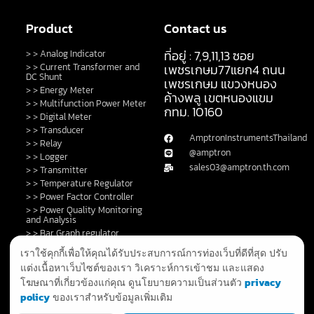
Product
Contact us
ที่อยู่ : 7,9,11,13 ซอย
> > Analog Indicator
> > Current Transformer and
เพชรเกษม77แยก4 ถนน
DC Shunt
เพชรเกษม แขวงหนอง
> > Energy Meter
ค้างพลู เขตหนองแขม
> > Multifunction Power Meter
กทม. 10160
> > Digital Meter
> > Transducer
AmptronInstrumentsThailand
> > Relay
@amptron
> > Logger
sales03@amptron.th.com
> > Transmitter
> > Temperature Regulator
> > Power Factor Controller
> > Power Quality Monitoring
and Analysis
> > Bar Graph regulator
> > Control Switch and Lamp
เราใช้คุกกี้เพื่อให้คุณได้รับประสบการณ์การท่องเว็บที่ดีที่สุด ปรับ
> > DC Shunt
แต่งเนื้อหาเว็บไซต์ของเรา วิเคราะห์การเข้าชม และแสดง
> > Fault Annunciator
privacy
โฆษณาที่เกี่ยวข้องแก่คุณ ดูนโยบายความเป็นส่วนตัว
> > GPS Clock and System
policy
ของเราสำหรับข้อมูลเพิ่มเติม
> > Privacy Policy