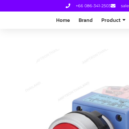
+66 086-341-2503
sal
Home
Brand
Product