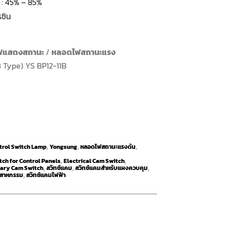
์ : 45% – 85%
รซิน
ฟแสดงสถานะ
/
หลอดไฟสถานะแรง
 Type) YS BP12-11B
trol Switch Lamp
Yongsung
หลอดไฟสถานะแรงดัน
,
,
,
ch for Control Panels
Electrical Cam Switch
,
,
ary Cam Switch
สวิทช์แคม
สวิทช์แคมสำหรับแผงควบคุม
,
,
,
ตสาหกรรม
สวิทช์แคมไฟฟ้า
,