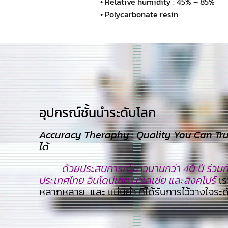
• Relative humidity : 45% – 85%
• Polycarbonate resin
อุปกรณ์ชั้นนำระดับโลก​
Accuracy Theraphy : Quality You Can Trust
ได้
ด้วยประสบการณ์ยาวนานกว่า 40 ปี ร่วมกับ
ประเทศไทย อินโดนีเซีย มาเลเซีย และสิงคโปร์
เร
หลากหลาย และ แม่นยำ ทีไ่ด้รับการไว้วางใจระ