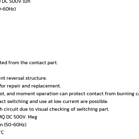
 DC 500V เม็ก
0-60Hz)
ted from the contact part.
nt reversal structure.
for repair and replacement.
not, and moment operation can protect contact from burning c
act switching and use at low current are possible.
 circuit due to visual checking of switching part.
00MQ DC 500V. Meg
in (50-60Hz)
’C