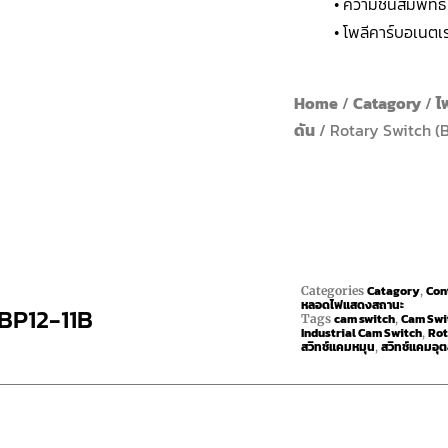
• ความชื้นสัมพัทธ
• โพลีคาร์บอเนตเ
Home
/
Catagory
/
ไ
ดัน
/ Rotary Switch (B
Catagory
Con
Categories
,
หลอดไฟแสดงสถานะ
 BP12-11B
cam switch
Cam Swit
Tags
,
Industrial Cam Switch
Rot
,
สวิทช์แคมหมุน
สวิทช์แคมอุ
,