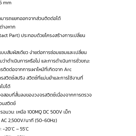
6.5 mm
รสามารถแยกออกจากส่วนติดต่อได้
กต่างหาก
ntact Part) ประกอบด้วยโครงสร้างการเปลี่ยน
บบสัมผัสเดียว ง่ายต่อการซ่อมแซมและเปลี่ยน
ว่าดำเนินการหรือไม่ และการดำเนินการชั่วขณะ
ติดต่อจากการเผาไหม้ที่เกิดจาก Arc
สวิตช์สปริง สวิตช์ที่แม่นยำและการใช้งานที่
นไปได้
วจสอบที่สั้นลงของวงจรสวิตช์เนื่องจากการตรวจ
วนสวิตช์
รฉนวน: เหนือ 100MQ DC 500V เม็ก
: AC 2,500V/นาที (50-60Hz)
ม: -20’C – 55’C