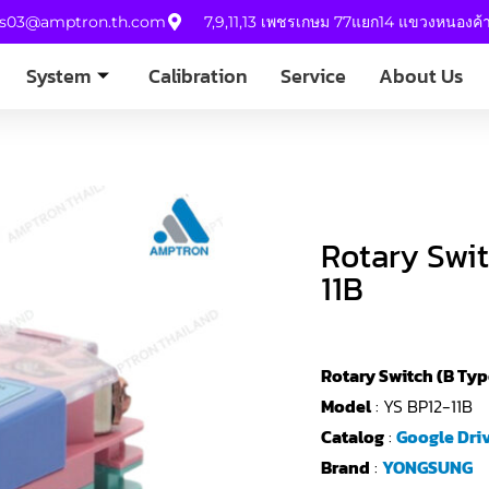
es03@amptron.th.com
7,9,11,13 เพชรเกษม 77แยก14 แขวงหนองค
System
Calibration
Service
About Us
Rotary Swit
11B
Rotary Switch (B Typ
Model
: YS BP12-11B
Catalog
:
Google Dri
Brand
:
YONGSUNG