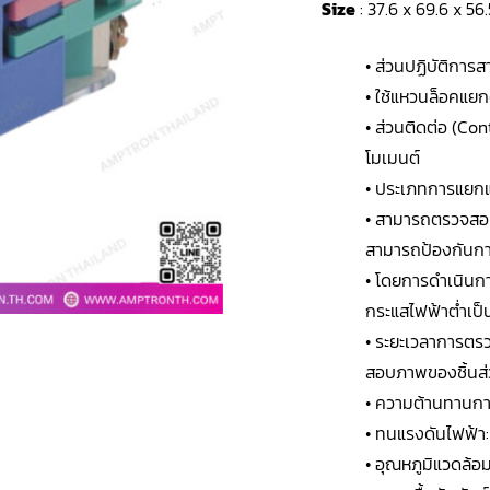
Size
: 37.6 x 69.6 x 5
• ส่วนปฏิบัติกา
• ใช้แหวนล็อคแย
• ส่วนติดต่อ (Co
โมเมนต์
• ประเภทการแยกแ
• สามารถตรวจสอบ
สามารถป้องกันการ
• โดยการดำเนินการ
กระแสไฟฟ้าต่ำเป็
• ระยะเวลาการตร
สอบภาพของชิ้นส่
• ความต้านทานกา
• ทนแรงดันไฟฟ้า
• อุณหภูมิแวดล้อ