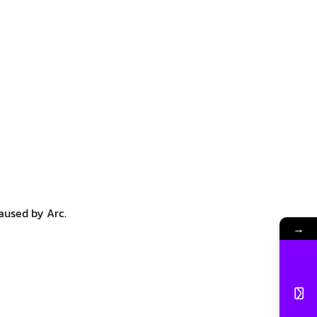
aused by Arc.
→