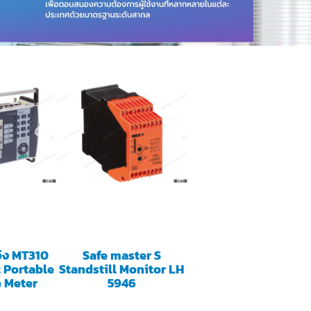
อิง MT310
Safe master S
 Portable
Standstill Monitor LH
 Meter
5946