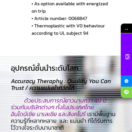
• As option available with energized
on trip
• Article number: 0068847
• Thermoplastic with V0 behaviour
→
according to UL subject 94
อุปกรณ์ชั้นนำระดับโลก​
Accuracy Theraphy : Quality You Can
Trust / ความแม่นยำที่วัดได้
ด้วยประสบการณ์ยาวนานกว่า 40 ปี
ร่วมกับบริษัทต่างๆ ทั้งในประเทศไทย
อินโดนีเซีย มาเลเซีย และสิงคโปร์
เรามีพื้นฐาน
ความรู้ที่หลากหลาย และ แม่นยำ ทีไ่ด้รับการ
ไว้วางใจระดับนานาชาติ