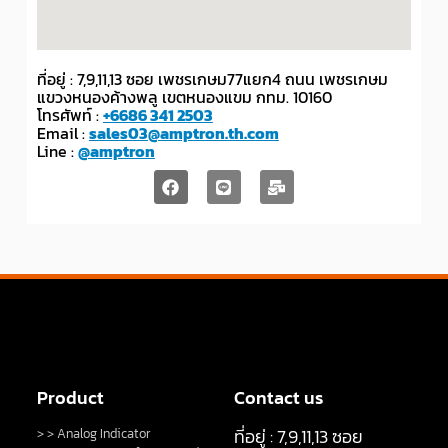
ที่อยู่ : 7,9,11,13 ซอย เพชรเกษม77แยก4 ถนน เพชรเกษม
แขวงหนองค้างพลู เขตหนองแขม กทม. 10160
โทรศัพท์ :
+6686 341 2503
Email :
sales03@amptron.th.com
Line :
@amptron
Product
Contact us
ที่อยู่ : 7,9,11,13 ซอย
> > Analog Indicator