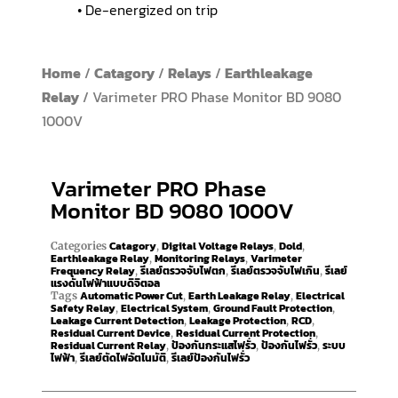
• De-energized on trip
Home
/
Catagory
/
Relays
/
Earthleakage
Relay
/ Varimeter PRO Phase Monitor BD 9080
1000V
Varimeter PRO Phase
Monitor BD 9080 1000V
Catagory
Digital Voltage Relays
Dold
Categories
,
,
,
Earthleakage Relay
Monitoring Relays
Varimeter
,
,
Frequency Relay
รีเลย์ตรวจจับไฟตก
รีเลย์ตรวจจับไฟเกิน
รีเลย์
,
,
,
แรงดันไฟฟ้าแบบดิจิตอล
Automatic Power Cut
Earth Leakage Relay
Electrical
Tags
,
,
Safety Relay
Electrical System
Ground Fault Protection
,
,
,
Leakage Current Detection
Leakage Protection
RCD
,
,
,
Residual Current Device
Residual Current Protection
,
,
Residual Current Relay
ป้องกันกระแสไฟรั่ว
ป้องกันไฟรั่ว
ระบบ
,
,
,
ไฟฟ้า
รีเลย์ตัดไฟอัตโนมัติ
รีเลย์ป้องกันไฟรั่ว
,
,