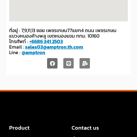
ที่อยู่ : 7,9,11,13 ซอย เพชรเกษม77แยก4 ถนน เพชรเกษม
แขวงหนองค้างพลู เขตหนองแขม กทม. 10160
โทรศัพท์ :
+6686 341 2503
Email :
sales03@amptron.th.com
Line :
@amptron
Product
Contact us