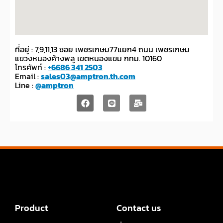
ที่อยู่ : 7,9,11,13 ซอย เพชรเกษม77แยก4 ถนน เพชรเกษม
แขวงหนองค้างพลู เขตหนองแขม กทม. 10160
โทรศัพท์ :
+6686 341 2503
Email :
sales03@amptron.th.com
Line :
@amptron
Product
Contact us