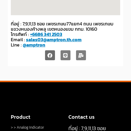
ที่อยู่ : 7,9,11,13 ซอย เพชรเกษม77แยก4 ถนน เพชรเกษม
แขวงหนองค้างพลู เขตหนองแขม กทม. 10160
โทรศัพท์ :
+6686 341 2503
Email :
sales03@amptron.th.com
Line :
@amptron
Product
Contact us
ที่อยู่ : 7,9,11,13 ซอย
> > Analog Indicator