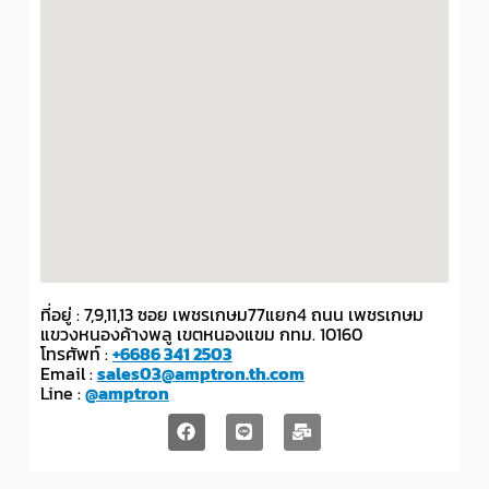
ที่อยู่ : 7,9,11,13 ซอย เพชรเกษม77แยก4 ถนน เพชรเกษม
แขวงหนองค้างพลู เขตหนองแขม กทม. 10160
โทรศัพท์ :
+6686 341 2503
Email :
sales03@amptron.th.com
Line :
@amptron