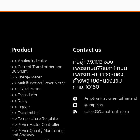
Product
Contact us
ที่อยู่ : 7,9,11,13 ซอย
> > Analog Indicator
> > Current Transformer and
เพชรเกษม77แยก4 ถนน
DC Shunt
เพชรเกษม แขวงหนอง
> > Energy Meter
ค้างพลู เขตหนองแขม
> > Multifunction Power Meter
กทม. 10160
> > Digital Meter
> > Transducer
AmptronInstrumentsThailand
> > Relay
@amptron
> > Logger
sales03@amptron.th.com
> > Transmitter
> > Temperature Regulator
> > Power Factor Controller
> > Power Quality Monitoring
and Analysis