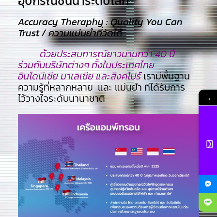
อุปกรณ์ชั้นนำระดับโลก​
Accuracy Theraphy : Quality You Can
Trust / ความแม่นยำที่วัดได้
ด้วยประสบการณ์ยาวนานกว่า 40 ปี
ร่วมกับบริษัทต่างๆ ทั้งในประเทศไทย
อินโดนีเซีย มาเลเซีย และสิงคโปร์
เรามีพื้นฐาน
ความรู้ที่หลากหลาย และ แม่นยำ ทีไ่ด้รับการ
ไว้วางใจระดับนานาชาติ
→