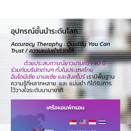
อุปกรณ์ชั้นนำระดับโลก​
Accuracy Theraphy : Quality You Can
Trust / ความแม่นยำที่วัดได้
ด้วยประสบการณ์ยาวนานกว่า 40 ปี
ร่วมกับบริษัทต่างๆ ทั้งในประเทศไทย
อินโดนีเซีย มาเลเซีย และสิงคโปร์
เรามีพื้นฐาน
ความรู้ที่หลากหลาย และ แม่นยำ ทีไ่ด้รับการ
ไว้วางใจระดับนานาชาติ