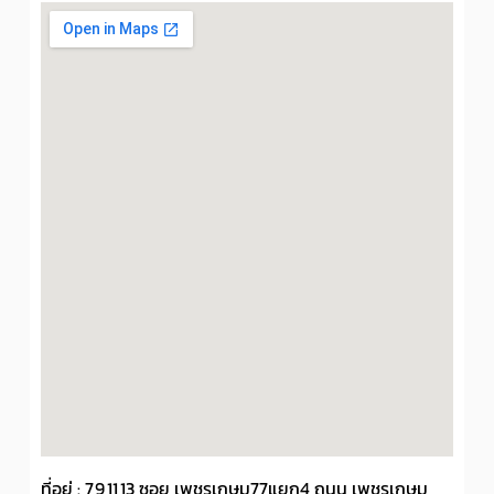
ที่อยู่ : 7,9,11,13 ซอย เพชรเกษม77แยก4 ถนน เพชรเกษม