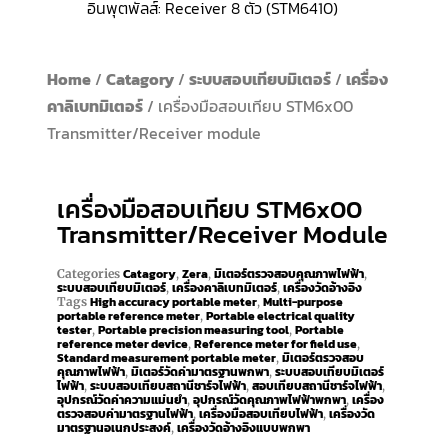
อินพุตพัลส์: Receiver 8 ตัว (STM6410)
Home
/
Catagory
/
ระบบสอบเทียบมิเตอร์
/
เครื่อง
คาลิเบทมิเตอร์
/ เครื่องมือสอบเทียบ STM6x00
Transmitter/Receiver module
เครื่องมือสอบเทียบ STM6x00
Transmitter/Receiver Module
Catagory
Zera
มิเตอร์ตรวจสอบคุณภาพไฟฟ้า
Categories
,
,
,
ระบบสอบเทียบมิเตอร์
เครื่องคาลิเบทมิเตอร์
เครื่องวัดอ้างอิง
,
,
High accuracy portable meter
Multi-purpose
Tags
,
portable reference meter
Portable electrical quality
,
tester
Portable precision measuring tool
Portable
,
,
reference meter device
Reference meter for field use
,
,
Standard measurement portable meter
มิเตอร์ตรวจสอบ
,
คุณภาพไฟฟ้า
มิเตอร์วัดค่ามาตรฐานพกพา
ระบบสอบเทียบมิเตอร์
,
,
ไฟฟ้า
ระบบสอบเทียบสถานีชาร์จไฟฟ้า
สอบเทียบสถานีชาร์จไฟฟ้า
,
,
,
อุปกรณ์วัดค่าความแม่นยำ
อุปกรณ์วัดคุณภาพไฟฟ้าพกพา
เครื่อง
,
,
ตรวจสอบค่ามาตรฐานไฟฟ้า
เครื่องมือสอบเทียบไฟฟ้า
เครื่องวัด
,
,
มาตรฐานอเนกประสงค์
เครื่องวัดอ้างอิงแบบพกพา
,