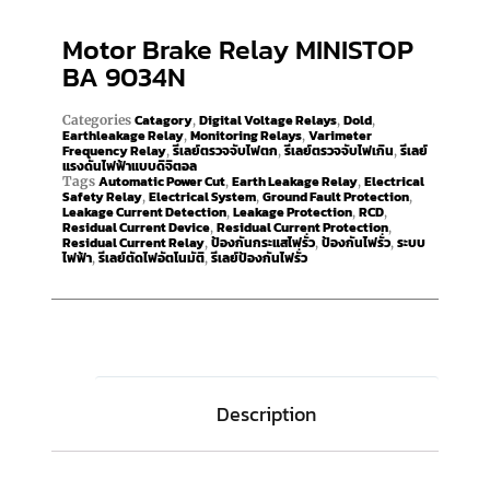
Motor Brake Relay MINISTOP
BA 9034N
Catagory
Digital Voltage Relays
Dold
Categories
,
,
,
Earthleakage Relay
Monitoring Relays
Varimeter
,
,
Frequency Relay
รีเลย์ตรวจจับไฟตก
รีเลย์ตรวจจับไฟเกิน
รีเลย์
,
,
,
แรงดันไฟฟ้าแบบดิจิตอล
Automatic Power Cut
Earth Leakage Relay
Electrical
Tags
,
,
Safety Relay
Electrical System
Ground Fault Protection
,
,
,
Leakage Current Detection
Leakage Protection
RCD
,
,
,
Residual Current Device
Residual Current Protection
,
,
Residual Current Relay
ป้องกันกระแสไฟรั่ว
ป้องกันไฟรั่ว
ระบบ
,
,
,
ไฟฟ้า
รีเลย์ตัดไฟอัตโนมัติ
รีเลย์ป้องกันไฟรั่ว
,
,
Description