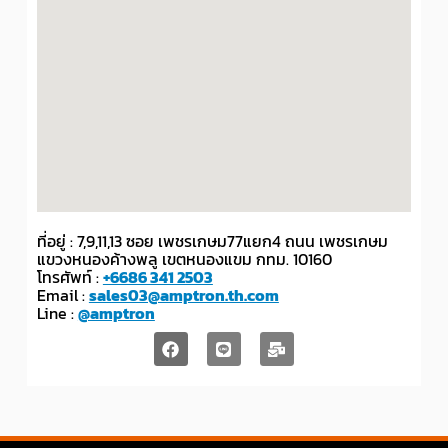
ที่อยู่ : 7,9,11,13 ซอย เพชรเกษม77แยก4 ถนน เพชรเกษม
แขวงหนองค้างพลู เขตหนองแขม กทม. 10160
โทรศัพท์ :
+6686 341 2503
Email :
sales03@amptron.th.com
Line :
@amptron