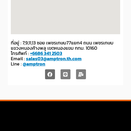
ที่อยู่ : 7,9,11,13 ซอย เพชรเกษม77แยก4 ถนน เพชรเกษม
แขวงหนองค้างพลู เขตหนองแขม กทม. 10160
โทรศัพท์ :
+6686 341 2503
Email :
sales03@amptron.th.com
Line :
@amptron