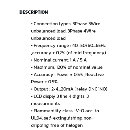
DESCRIPTION
• Connection types: 3Phase 3Wire
unbalanced load, 3Phase 4Wire
unbalanced load
• Frequency range : 40…50/60…65Hz
,accuracy ± 0,2% (of mid frequency)
• Nominal current: 1 A / 5 A
• Maximum: 120% of nominal value
• Accuracy : Power ± 0.5% ,Reactive
Power ± 0.5%
• Output : 2×4…20mA ,1relay (1NC,1NO)
• LCD disply 3 line 4 digits, 3
measurments
• Flammability class : V-O acc. to
UL94, self-extinguishing, non-
dripping, free of halogen