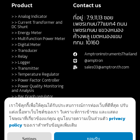
Product
Contact us
ที่อยู่ : 7,9,11,13 ซอย
> > Analog Indicator
> > Current Transformer and
เพชรเกษม77แยก4 ถนน
DC Shunt
เพชรเกษม แขวงหนอง
> > Energy Meter
ค้างพลู เขตหนองแขม
> > Multifunction Power Meter
กทม. 10160
> > Digital Meter
> > Transducer
AmptronInstrumentsThailand
> > Relay
@amptron
> > Logger
sales03@amptron.th.com
> > Transmitter
> > Temperature Regulator
> > Power Factor Controller
> > Power Quality Monitoring
and Analysis
> > Bar Graph regulator
> > Control Switch and Lamp
เราใช้คุกกี้เพื่อให้คุณได้รับประสบการณ์การท่องเว็บที่ดีที่สุด ปรับ
> > DC Shunt
แต่งเนื้อหาเว็บไซต์ของเรา วิเคราะห์การเข้าชม และแสดง
> > Fault Annunciator
privacy
โฆษณาที่เกี่ยวข้องแก่คุณ ดูนโยบายความเป็นส่วนตัว
> > GPS Clock and System
policy
ของเราสำหรับข้อมูลเพิ่มเติม
> > Privacy Policy
Copyright 2025 © All rights Reserved.
Settings
ยอมรับ