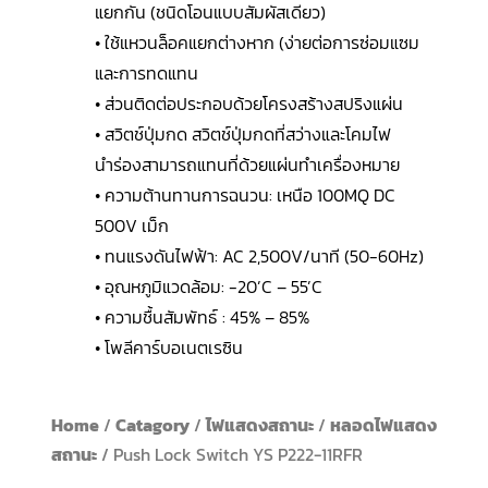
แยกกัน (ชนิดโอนแบบสัมผัสเดียว)
• ใช้แหวนล็อคแยกต่างหาก (ง่ายต่อการซ่อมแซม
และการทดแทน
• ส่วนติดต่อประกอบด้วยโครงสร้างสปริงแผ่น
• สวิตช์ปุ่มกด สวิตช์ปุ่มกดที่สว่างและโคมไฟ
นำร่องสามารถแทนที่ด้วยแผ่นทำเครื่องหมาย
• ความต้านทานการฉนวน: เหนือ 100MQ DC
500V เม็ก
• ทนแรงดันไฟฟ้า: AC 2,500V/นาที (50-60Hz)
• อุณหภูมิแวดล้อม: -20’C – 55’C
• ความชื้นสัมพัทธ์ : 45% – 85%
• โพลีคาร์บอเนตเรซิน
Home
/
Catagory
/
ไฟแสดงสถานะ
/
หลอดไฟแสดง
สถานะ
/ Push Lock Switch YS P222-11RFR