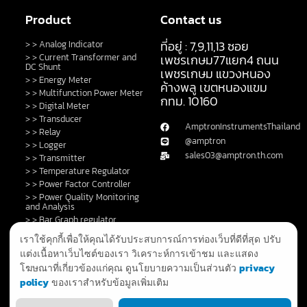
Product
Contact us
ที่อยู่ : 7,9,11,13 ซอย
> > Analog Indicator
> > Current Transformer and
เพชรเกษม77แยก4 ถนน
DC Shunt
เพชรเกษม แขวงหนอง
> > Energy Meter
ค้างพลู เขตหนองแขม
> > Multifunction Power Meter
กทม. 10160
> > Digital Meter
> > Transducer
AmptronInstrumentsThailand
> > Relay
@amptron
> > Logger
sales03@amptron.th.com
> > Transmitter
> > Temperature Regulator
> > Power Factor Controller
> > Power Quality Monitoring
and Analysis
> > Bar Graph regulator
> > Control Switch and Lamp
เราใช้คุกกี้เพื่อให้คุณได้รับประสบการณ์การท่องเว็บที่ดีที่สุด ปรับ
> > DC Shunt
แต่งเนื้อหาเว็บไซต์ของเรา วิเคราะห์การเข้าชม และแสดง
> > Fault Annunciator
privacy
โฆษณาที่เกี่ยวข้องแก่คุณ ดูนโยบายความเป็นส่วนตัว
> > GPS Clock and System
policy
ของเราสำหรับข้อมูลเพิ่มเติม
> > Privacy Policy