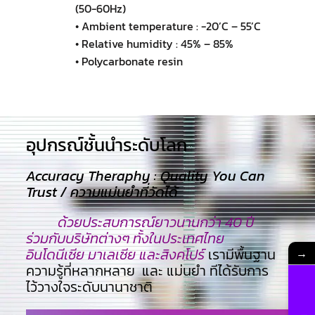
(50-60Hz)
• Ambient temperature : -20’C – 55’C
• Relative humidity : 45% – 85%
• Polycarbonate resin
อุปกรณ์ชั้นนำระดับโลก​
Accuracy Theraphy : Quality You Can
Trust / ความแม่นยำที่วัดได้
ด้วยประสบการณ์ยาวนานกว่า 40 ปี
ร่วมกับบริษัทต่างๆ ทั้งในประเทศไทย
อินโดนีเซีย มาเลเซีย และสิงคโปร์
เรามีพื้นฐาน
→
ความรู้ที่หลากหลาย และ แม่นยำ ทีไ่ด้รับการ
ไว้วางใจระดับนานาชาติ