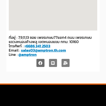
ที่อยู่ : 7,9,11,13 ซอย เพชรเกษม77แยก4 ถนน เพชรเกษม
แขวงหนองค้างพลู เขตหนองแขม กทม. 10160
โทรศัพท์ :
+6686 341 2503
Email :
sales03@amptron.th.com
Line :
@amptron