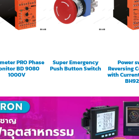
imeter PRO Phase
Super Emergency
Power s
onitor BD 9080
Push Button Switch
Reversing C
1000V
with Curren
BH92