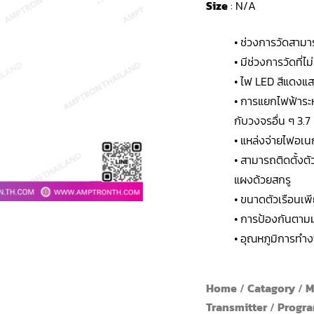
Size
: N/A
• ช่วงการวัดสามาร
• มีช่วงการวัดที่
• ไฟ LED สีแดงแ
• การแยกไฟฟ้าระห
กับวงจรอื่น ๆ 3.
• แหล่งจ่ายไฟอเน
• สามารถติดตั้ง
แผงด้วยสกรู
• ขนาดตัวเรือนเพีย
• การป้องกันตามม
• อุณหภูมิการทำ
Home
/
Catagory
/
M
Transmitter
/
Progra