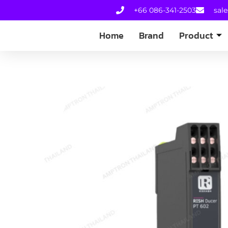
+66 086-341-2503
sal
Home
Brand
Product