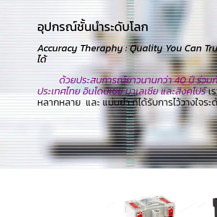
อุปกรณ์ชั้นนำระดับโลก​
Accuracy Theraphy : Quality You Can Trust
ได้
ด้วยประสบการณ์ยาวนานกว่า 40 ปี ร่วมกับ
ประเทศไทย อินโดนีเซีย มาเลเซีย และสิงคโปร์
เร
หลากหลาย และ แม่นยำ ทีไ่ด้รับการไว้วางใจระ