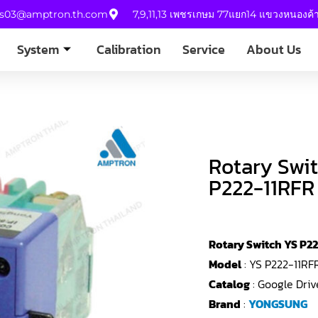
es03@amptron.th.com
7,9,11,13 เพชรเกษม 77แยก14 แขวงหนองค
System
Calibration
Service
About Us
Rotary Sw
P222-11RFR
Rotary Switch YS P2
Model
: YS P222-11RF
Catalog
: Google Driv
Brand
:
YONGSUNG