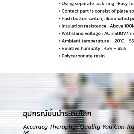
• Using separate lock ring. (Easy f
• Contact part is consist of plate s
• Push button switch, illuminated 
• Insulation resistance : Above 1
• Withstand voltage : AC 2,500V/m
• Ambient temperature : -20’C – 55
• Relative humidity : 45% – 85%
• Polycarbonate resin
อุปกรณ์ชั้นนำระดับโลก​
Accuracy Theraphy : Quality You Can Trust
ได้