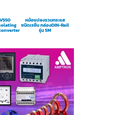
 VS50
หม้อแปลงรวมกระแส
solating
ชนิดเรซิ่น กล่องDIN-Rail
converter
รุ่น SM