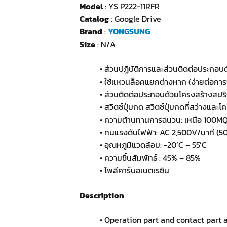
Model
: YS P222-11RFR
Catalog
: Google Drive
Brand
:
YONGSUNG
Size
: N/A
• ส่วนปฏิบัติการและส่วนติดต่อประกอบ
• ใช้แหวนล็อคแยกต่างหาก (ง่ายต่อ
• ส่วนติดต่อประกอบด้วยโครงสร้างสปร
• สวิตช์ปุ่มกด สวิตช์ปุ่มกดที่สว่างแ
• ความต้านทานการฉนวน: เหนือ 100MQ
• ทนแรงดันไฟฟ้า: AC 2,500V/นาที (5
• อุณหภูมิแวดล้อม: -20’C – 55’C
• ความชื้นสัมพัทธ์ : 45% – 85%
• โพลีคาร์บอเนตเรซิน
Description
• Operation part and contact part a