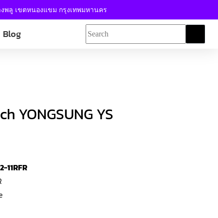
้างพลู เขตหนองแขม กรุงเทพมหานคร
Blog
itch YONGSUNG YS
22-11RFR
R
e