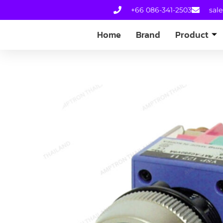
+66 086-341-2503
sal
Home
Brand
Product