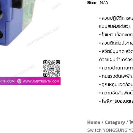
Size
: N/A
• ส่วนปฏิบัติการ
แบบสัมผัสเดียว)
• ใช้แหวนล็อคแย
• ส่วนติดต่อประก
• สวิตช์ปุ่มกด สว
ด้วยแผ่นทำเครื่อ
• ความต้านทานกา
• ทนแรงดันไฟฟ้า
• อุณหภูมิแวดล้อ
• ความชื้นสัมพัทธ
• โพลีคาร์บอเนตเ
Home
/
Catagory
/
ไ
Switch YONGSUNG YS