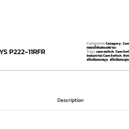
Catagory
Con
Categories
,
หลอดไฟแสดงสถานะ
YS P222-11RFR
cam switch
Cam Swit
Tags
,
Industrial Cam Switch
Rot
,
สวิทช์แคมหมุน
สวิทช์แคมอุ
,
Description