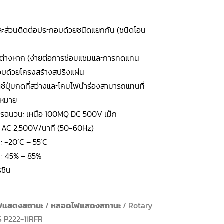
และส่วนติดต่อประกอบด้วยชนิดแยกกัน (ชนิดโอน
กต่างหาก (ง่ายต่อการซ่อมแซมและการทดแทน
อบด้วยโครงสร้างสปริงแผ่น
ิตช์ปุ่มกดที่สว่างและโคมไฟนำร่องสามารถแทนที่
งหมาย
รฉนวน: เหนือ 100MQ DC 500V เม็ก
: AC 2,500V/นาที (50-60Hz)
ม: -20’C – 55’C
์ : 45% – 85%
รซิน
ฟแสดงสถานะ
/
หลอดไฟแสดงสถานะ
/ Rotary
 P222-11RFR