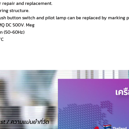
or repair and replacement.
pring structure.
push button switch and pilot lamp can be replaced by marking p
00MQ DC 500V. Meg
in (50-60Hz)
’C
 / ความแม่นยำที่วัด