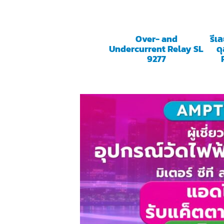
Over- and
รีเ
Undercurrent Relay SL
ด
9277