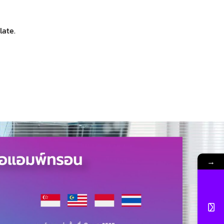
late.
→