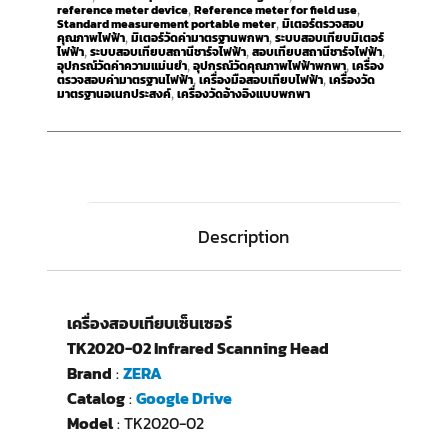
reference meter device
Reference meter for field use
,
,
Standard measurement portable meter
มิเตอร์ตรวจสอบ
,
คุณภาพไฟฟ้า
มิเตอร์วัดค่ามาตรฐานพกพา
ระบบสอบเทียบมิเตอร์
,
,
ไฟฟ้า
ระบบสอบเทียบสถานีชาร์จไฟฟ้า
สอบเทียบสถานีชาร์จไฟฟ้า
,
,
,
อุปกรณ์วัดค่าความแม่นยำ
อุปกรณ์วัดคุณภาพไฟฟ้าพกพา
เครื่อง
,
,
ตรวจสอบค่ามาตรฐานไฟฟ้า
เครื่องมือสอบเทียบไฟฟ้า
เครื่องวัด
,
,
มาตรฐานอเนกประสงค์
เครื่องวัดอ้างอิงแบบพกพา
,
Description
เครื่องสอบเทียบเซ็นเซอร์
TK2020-02 Infrared Scanning Head
Brand
:
ZERA
Catalog
:
Google Drive
Model
: TK2020-02