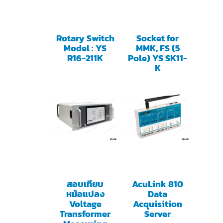
Rotary Switch
Socket for
Model : YS
MMK, FS (5
R16-211K
Pole) YS SK11-
K
สอบเทียบ
AcuLink 810
หม้อแปลง
Data
Voltage
Acquisition
Transformer
Server