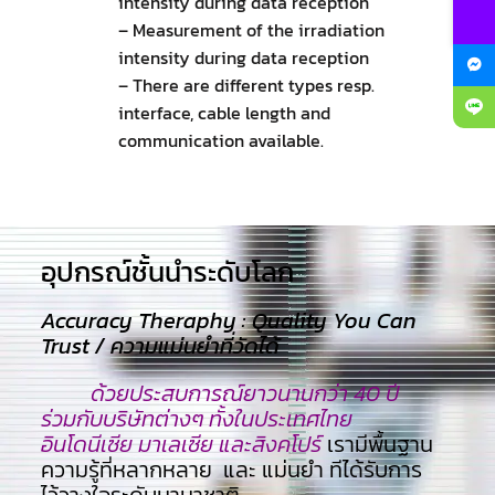
intensity during data reception
– Measurement of the irradiation
intensity during data reception
– There are different types resp.
interface, cable length and
communication available.
อุปกรณ์ชั้นนำระดับโลก​
Accuracy Theraphy : Quality You Can
Trust / ความแม่นยำที่วัดได้
ด้วยประสบการณ์ยาวนานกว่า 40 ปี
ร่วมกับบริษัทต่างๆ ทั้งในประเทศไทย
อินโดนีเซีย มาเลเซีย และสิงคโปร์
เรามีพื้นฐาน
ความรู้ที่หลากหลาย และ แม่นยำ ทีไ่ด้รับการ