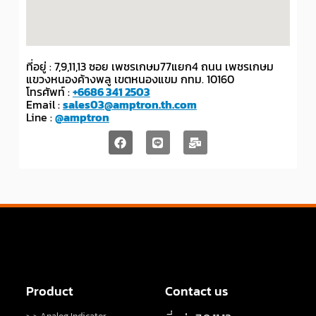
ที่อยู่ : 7,9,11,13 ซอย เพชรเกษม77แยก4 ถนน เพชรเกษม
แขวงหนองค้างพลู เขตหนองแขม กทม. 10160
โทรศัพท์ :
+6686 341 2503
Email :
sales03@amptron.th.com
Line :
@amptron
Product
Contact us