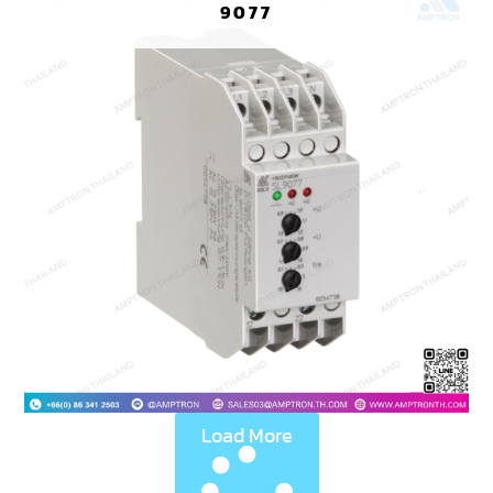
9077
Load More