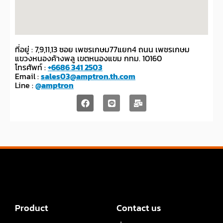
ที่อยู่ : 7,9,11,13 ซอย เพชรเกษม77แยก4 ถนน เพชรเกษม
แขวงหนองค้างพลู เขตหนองแขม กทม. 10160
โทรศัพท์ :
+6686 341 2503
Email :
sales03@amptron.th.com
Line :
@amptron
Product
Contact us