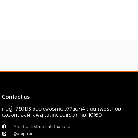
Contact us
ที่อยู่ : 7,9,11,13 ซอย เพชรเกษม77แยก4 ถนน เพชรเกษม
แขวงหนองค้างพลู เขตหนองแขม กทม. 10160
AmptronInstrumentsThailand
@amptron