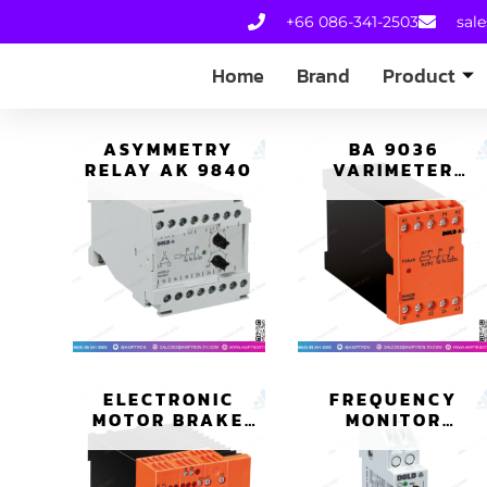
+66 086-341-2503
sal
Home
Brand
Product
ASYMMETRY
BA 9036
RELAY AK 9840
VARIMETER
VOLTAGE RELAY
ELECTRONIC
FREQUENCY
MOTOR BRAKE
MONITOR
RELAY BI 9023
VARIMETER
MAINS MH 9143