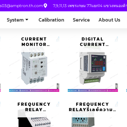
es03@amptron.th.com
7,9,11,13 เพชรเกษม 77แยก14 แขวงหนองค
System
Calibration
Service
About Us
CURRENT
DIGITAL
MONITOR
CURRENT
VARIMETER RCM
MONITORING
RESIDUAL IL
RELAYรีเลย์ตรวจ
5882
สอบกระแสแบบ
ดิจิตอล
FREQUENCY
FREQUENCY
RELAY
RELAYรีเลย์ความถี่
VARIMETER MK
252/253
9837/5_0