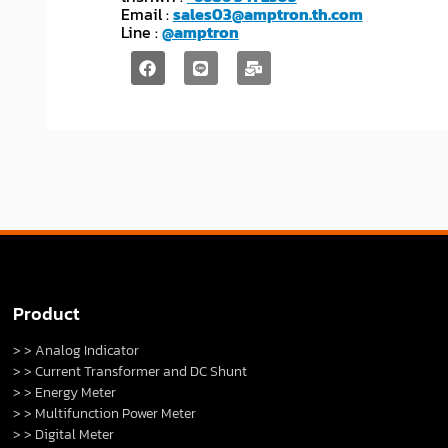
Email :
sales03@amptron.th.com
Line :
@amptron
Product
> > Analog Indicator
> > Current Transformer and DC Shunt
> > Energy Meter
> > Multifunction Power Meter
> > Digital Meter