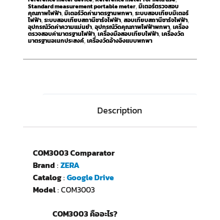
Standard measurement portable meter
มิเตอร์ตรวจสอบ
,
คุณภาพไฟฟ้า
มิเตอร์วัดค่ามาตรฐานพกพา
ระบบสอบเทียบมิเตอร์
,
,
ไฟฟ้า
ระบบสอบเทียบสถานีชาร์จไฟฟ้า
สอบเทียบสถานีชาร์จไฟฟ้า
,
,
,
อุปกรณ์วัดค่าความแม่นยำ
อุปกรณ์วัดคุณภาพไฟฟ้าพกพา
เครื่อง
,
,
ตรวจสอบค่ามาตรฐานไฟฟ้า
เครื่องมือสอบเทียบไฟฟ้า
เครื่องวัด
,
,
มาตรฐานอเนกประสงค์
เครื่องวัดอ้างอิงแบบพกพา
,
Description
COM3003 Comparator
Brand
:
ZERA
Catalog
:
Google Drive
Model
: COM3003
COM3003 คืออะไร?