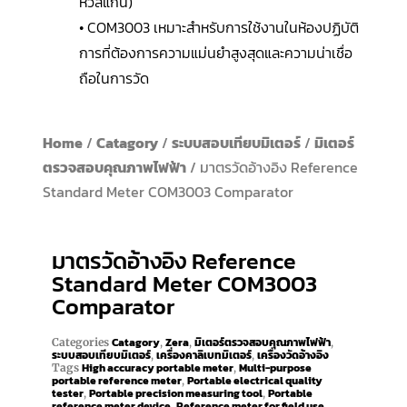
หัวสแกน)
• COM3003 เหมาะสำหรับการใช้งานในห้องปฏิบัติ
การที่ต้องการความแม่นยำสูงสุดและความน่าเชื่อ
ถือในการวัด
Home
/
Catagory
/
ระบบสอบเทียบมิเตอร์
/
มิเตอร์
ตรวจสอบคุณภาพไฟฟ้า
/ มาตรวัดอ้างอิง Reference
Standard Meter COM3003 Comparator
มาตรวัดอ้างอิง Reference
Standard Meter COM3003
Comparator
Catagory
Zera
มิเตอร์ตรวจสอบคุณภาพไฟฟ้า
Categories
,
,
,
ระบบสอบเทียบมิเตอร์
เครื่องคาลิเบทมิเตอร์
เครื่องวัดอ้างอิง
,
,
High accuracy portable meter
Multi-purpose
Tags
,
portable reference meter
Portable electrical quality
,
tester
Portable precision measuring tool
Portable
,
,
reference meter device
Reference meter for field use
,
,