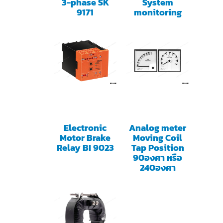
3-phase SK
System
9171
monitoring
Electronic
Analog meter
Motor Brake
Moving Coil
Relay BI 9023
Tap Position
90องศา หรือ
240องศา