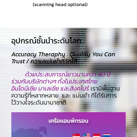
(scanning head optional)
อุปกรณ์ชั้นนำระดับโลก​
Accuracy Theraphy : Quality You Can
Trust / ความแม่นยำที่วัดได้
ด้วยประสบการณ์ยาวนานกว่า 40 ปี
ร่วมกับบริษัทต่างๆ ทั้งในประเทศไทย
อินโดนีเซีย มาเลเซีย และสิงคโปร์
เรามีพื้นฐาน
ความรู้ที่หลากหลาย และ แม่นยำ ทีไ่ด้รับการ
ไว้วางใจระดับนานาชาติ