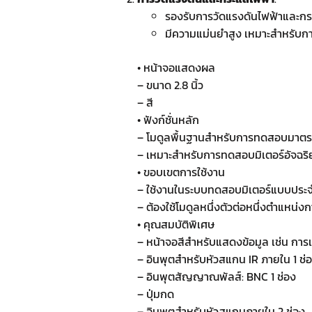
รองรับการวัดแรงดันไฟฟ้าและกร
มีความแม่นยำสูง เหมาะสำหรับก
• หน้าจอแสดงผล
– ขนาด 2.8 นิ้ว
– สี
• ฟังก์ชั่นหลัก
– โมดูลพื้นฐานสำหรับการทดสอบมาตรว
– เหมาะสำหรับการทดสอบมิเตอร์อัจฉริ
• ขอบเขตการใช้งาน
– ใช้งานในระบบทดสอบมิเตอร์แบบประจ
– ต้องใช้โมดูลหนึ่งตัวต่อหนึ่งตำแหน่
• คุณสมบัติพิเศษ
– หน้าจอสีสำหรับแสดงข้อมูล เช่น การ
– อินพุตสำหรับหัวสแกน IR ภายใน 1 ช่
– อินพุตสัญญาณพัลส์: BNC 1 ช่อง
– ปุ่มกด
– อินพุตสำหรับหัวสแกนภายใน 2 ช่อง