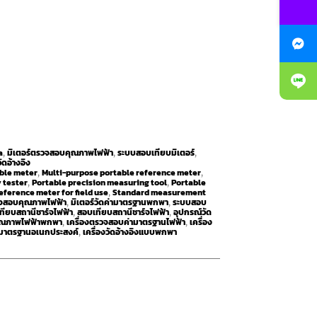
a
มิเตอร์ตรวจสอบคุณภาพไฟฟ้า
ระบบสอบเทียบมิเตอร์
,
,
,
วัดอ้างอิง
ble meter
Multi-purpose portable reference meter
,
,
y tester
Portable precision measuring tool
Portable
,
,
eference meter for field use
Standard measurement
,
วจสอบคุณภาพไฟฟ้า
มิเตอร์วัดค่ามาตรฐานพกพา
ระบบสอบ
,
,
ียบสถานีชาร์จไฟฟ้า
สอบเทียบสถานีชาร์จไฟฟ้า
อุปกรณ์วัด
,
,
คุณภาพไฟฟ้าพกพา
เครื่องตรวจสอบค่ามาตรฐานไฟฟ้า
เครื่อง
,
,
ัดมาตรฐานอเนกประสงค์
เครื่องวัดอ้างอิงแบบพกพา
,