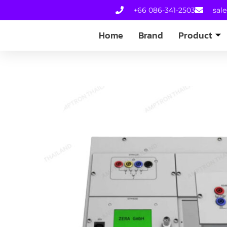
+66 086-341-2503
sal
Home
Brand
Product