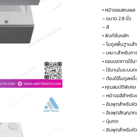
• หน้าจอแสดงผล
– ขนาด 2.8 นิ้ว
– สี
• ฟังก์ชั่นหลัก
– โมดูลพื้นฐานส
– เหมาะสำหรับกา
• ขอบเขตการใช้ง
– ใช้งานในระบบท
– ต้องใช้โมดูลหน
• คุณสมบัติพิเศษ
– หน้าจอสีสำหรับ
– อินพุตสำหรับหั
– อินพุตสัญญาณพ
– ปุ่มกด
– อินพุตสำหรับหั