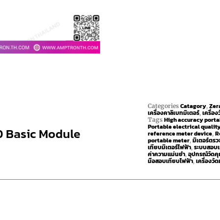
Catagory
Zer
Categories
,
เครื่องคาลิเบทมิเตอร์
เครื่อง
,
High accuracy porta
Tags
Portable electrical qualit
0 Basic Module
reference meter device
R
,
portable meter
มิเตอร์ตร
,
เทียบมิเตอร์ไฟฟ้า
ระบบสอบเท
,
ค่าความแม่นยำ
อุปกรณ์วัด
,
มือสอบเทียบไฟฟ้า
เครื่องว
,