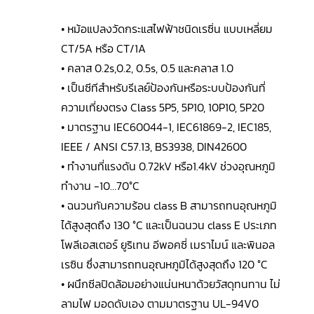
• หม้อแปลงวัดกระแสไฟฟ้าชนิดเรซิ่น แบบเหลี่ยม
CT/5A หรือ CT/1A
• คลาส 0.2s,0.2, 0.5s, 0.5 และคลาส 1.0
• เป็นซีทีสำหรับรีเลย์ป้องกันหรือระบบป้องกันที่
ความเที่ยงตรง Class 5P5, 5P10, 10P10, 5P20
• มาตรฐาน IEC60044-1, IEC61869-2, IEC185,
IEEE / ANSI C57.13, BS3938, DIN42600
• ทำงานที่แรงดัน 0.72kV หรือ1.4kV ช่วงอุณหภูมิ
ทำงาน -10…70°C
• ฉนวนกันความร้อน class B สามารถทนอุณหภูมิ
ได้สูงสุดถึง 130 °C และเป็นฉนวน class E ประเภท
โพลีเอสเตอร์ ยูริเทน อีพอคซี่ เมราไมน์ และพินอล
เรซิน ซึ่งสามารถทนอุณหภูมิได้สูงสุดถึง 120 °C
• ผนึกซีลปิดล้อมอย่างแน่นหนาด้วยวัสดุทนทาน ไม่
ลามไฟ มอดดับเอง ตามมาตรฐาน UL-94V0