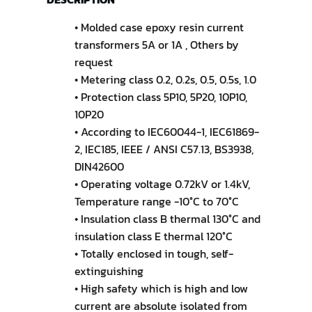
• Molded case epoxy resin current
transformers 5A or 1A , Others by
request
• Metering class 0.2, 0.2s, 0.5, 0.5s, 1.0
• Protection class 5P10, 5P20, 10P10,
10P20
• According to IEC60044-1, IEC61869-
2, IEC185, IEEE / ANSI C57.13, BS3938,
DIN42600
• Operating voltage 0.72kV or 1.4kV,
Temperature range -10°C to 70°C
• Insulation class B thermal 130°C and
insulation class E thermal 120°C
• Totally enclosed in tough, self-
extinguishing
• High safety which is high and low
current are absolute isolated from