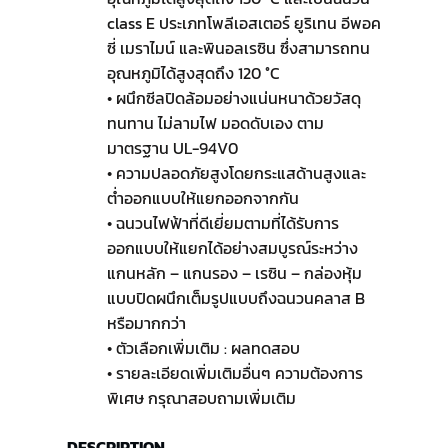
class E ประเภทโพลีเอสเตอร์ ยูริเทน อีพอค
ซี่ เมราไมน์ และพินอลเรซิน ซึ่งสามารถทน
อุณหภูมิได้สูงสุดถึง 120 °C
• ผนึกซีลปิดล้อมอย่างแน่นหนาด้วยวัสดุ
ทนทาน ไม่ลามไฟ มอดดับเอง ตาม
มาตรฐาน UL-94V0
• ความปลอดภัยสูงโดยกระแสด้านสูงและ
ต่ำออกแบบให้แยกออกจากกัน
• ฉนวนไฟฟ้าที่ดีเยี่ยมตามที่ได้รับการ
ออกแบบให้แยกได้อย่างสมบูรณ์ระหว่าง
แกนหลัก – แกนรอง – เรซิน – กล่องหุ้ม
แบบปิดผนึกเต็มรูปแบบถึงฉนวนคลาส B
หรือมากกว่า
• ตัวเลือกเพิ่มเติม : ผลทดสอบ
• รายละเอียดเพิ่มเติมอื่นๆ ความต้องการ
พิเศษ กรุณาสอบถามเพิ่มเติม
DESCRIPTION