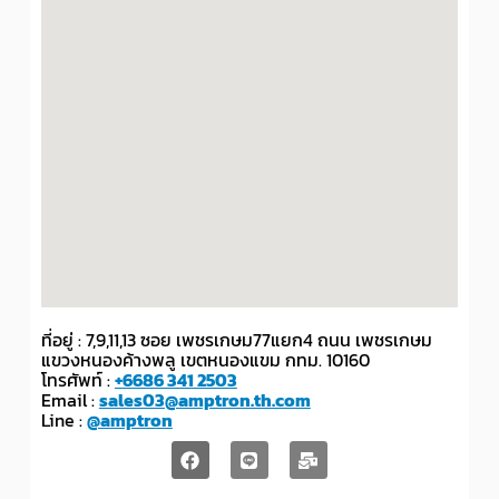
ที่อยู่ : 7,9,11,13 ซอย เพชรเกษม77แยก4 ถนน เพชรเกษม
แขวงหนองค้างพลู เขตหนองแขม กทม. 10160
โทรศัพท์ :
+6686 341 2503
Email :
sales03@amptron.th.com
Line :
@amptron