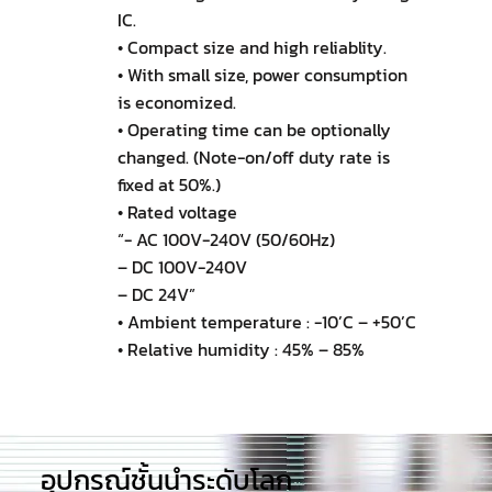
IC.
• Compact size and high reliablity.
• With small size, power consumption
is economized.
• Operating time can be optionally
changed. (Note-on/off duty rate is
fixed at 50%.)
• Rated voltage
“- AC 100V-240V (50/60Hz)
– DC 100V-240V
– DC 24V”
• Ambient temperature : -10’C – +50’C
• Relative humidity : 45% – 85%
อุปกรณ์ชั้นนำระดับโลก​