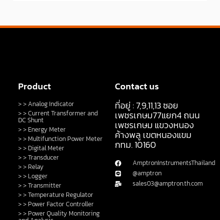
Product
Contact us
ที่อยู่ : 7,9,11,13 ซอย
> > Analog Indicator
> > Current Transformer and
เพชรเกษม77แยก4 ถนน
DC Shunt
เพชรเกษม แขวงหนอง
> > Energy Meter
ค้างพลู เขตหนองแขม
> > Multifunction Power Meter
กทม. 10160
> > Digital Meter
> > Transducer
AmptronInstrumentsThailand
> > Relay
@amptron
> > Logger
sales03@amptron.th.com
> > Transmitter
> > Temperature Regulator
> > Power Factor Controller
> > Power Quality Monitoring